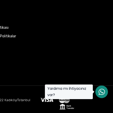
itikası
Politikalar
Yardıma mı ihtiyacınız
var?
22 Kadıköy/İstanbul