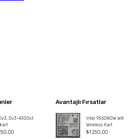
ünler
Avantajlı Fırsatlar
Dv3, Dv3-4300st
İntel 9560NGW Wifi
kart
Wireless Kart
250,00
₺
1.250,00