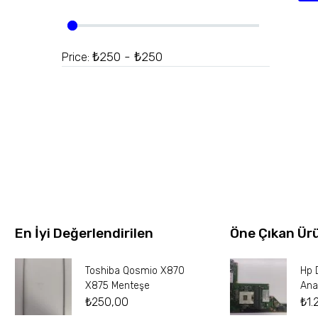
₺250 - ₺250
Price:
En İyi Değerlendirilen
Öne Çıkan Ür
Toshiba Qosmio X870
Hp 
X875 Menteşe
Ana
₺
250,00
₺
1.