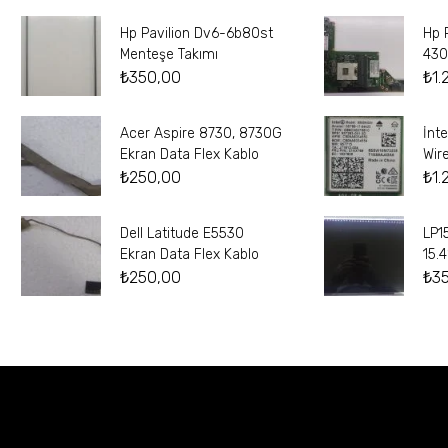
Hp Pavilion Dv6-6b80st
Hp 
Menteşe Takımı
430
₺
350,00
₺
1.
Acer Aspire 8730, 8730G
İnt
Ekran Data Flex Kablo
Wir
₺
250,00
₺
1.
Dell Latitude E5530
LP1
Ekran Data Flex Kablo
15.
₺
250,00
₺
3