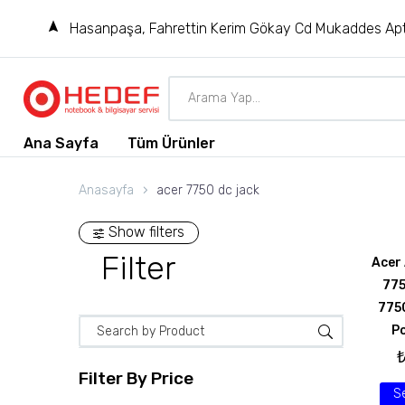
Hasanpaşa, Fahrettin Kerim Gökay Cd Mukaddes Apt
Ana Sayfa
Tüm Ürünler
Anasayfa
acer 7750 dc jack
Show filters
Filter
Acer 
775
775
P
Filter By
Price
S