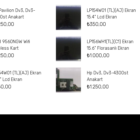
Pavilion Dv3, Dv3-
LP154W01 (TL)(AJ) Ekran
0st Anakart
15.4” Lcd Ekran
250,00
₺
350,00
el 9560NGW Wifi
LP156WH1(TL)(C1) Ekran
eless Kart
15.6” Florasanlı Ekran
250,00
₺
1.000,00
54W01 (TL)(AJ) Ekran
Hp Dv3, Dv3-4300st
4” Lcd Ekran
Anakart
50,00
₺
1.250,00