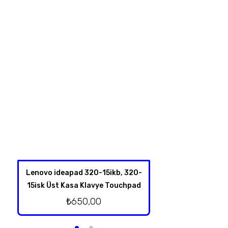
Lenovo ideapad 320-15ikb, 320-
Lenovo İdeapad
15isk Üst Kasa Klavye Touchpad
Hoparl
₺
650,00
₺
250,