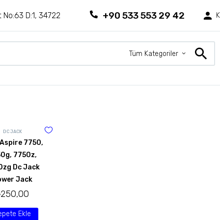
+90 533 553 29 42
 No:63 D:1, 34722
K
Tüm Kategoriler
DC JACK
Aspire 7750,
0g, 7750z,
0zg Dc Jack
ower Jack
₺
250,00
epete Ekle