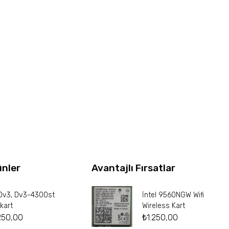
ünler
Avantajlı Fırsatlar
Dv3, Dv3-4300st
İntel 9560NGW Wifi
kart
Wireless Kart
250,00
₺
1.250,00