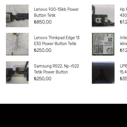
Lenovo 920-13ikb Power
Hp 
Button Tetik
430
₺
850,00
₺
1.
Lenovo Thinkpad Edge 13
İnt
E30 Power Button Tetik
Wir
₺
250,00
₺
1.
Samsung R522, Np-r522
LP1
Tetik Power Button
15.
₺
250,00
₺
3