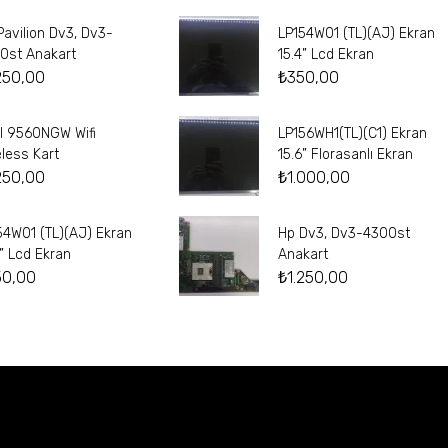
Pavilion Dv3, Dv3-
LP154W01 (TL)(AJ) Ekran
0st Anakart
15.4” Lcd Ekran
250,00
₺
350,00
el 9560NGW Wifi
LP156WH1(TL)(C1) Ekran
eless Kart
15.6” Florasanlı Ekran
250,00
₺
1.000,00
54W01 (TL)(AJ) Ekran
Hp Dv3, Dv3-4300st
4” Lcd Ekran
Anakart
50,00
₺
1.250,00