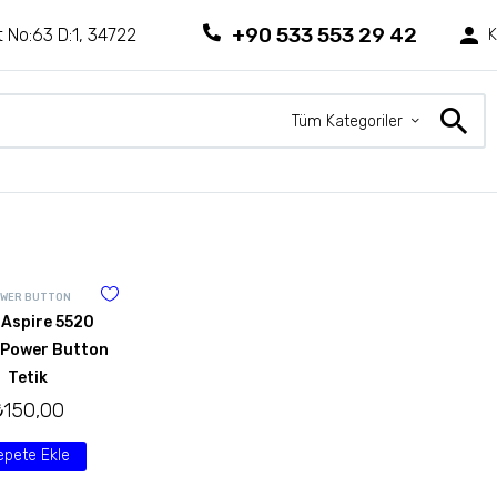
+90 533 553 29 42
 No:63 D:1, 34722
K
Tüm Kategoriler
WER BUTTON
 Aspire 5520
 Power Button
Tetik
₺
150,00
epete Ekle