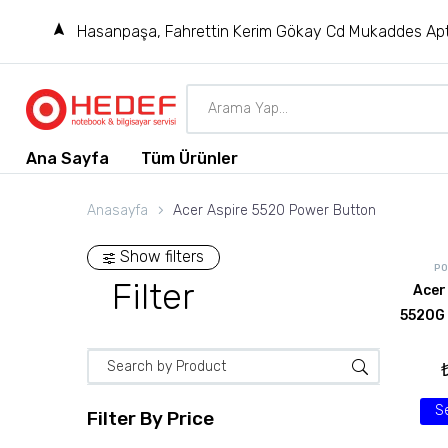
Hasanpaşa, Fahrettin Kerim Gökay Cd Mukaddes Apt
Ana Sayfa
Tüm Ürünler
Anasayfa
Acer Aspire 5520 Power Button
Show filters
PO
Filter
Acer
5520G
S
Filter By
Price