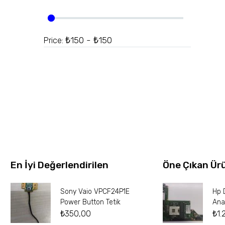
₺150 - ₺150
Price:
En İyi Değerlendirilen
Öne Çıkan Ür
Sony Vaio VPCF24P1E
Hp 
Power Button Tetik
Ana
₺
350,00
₺
1.