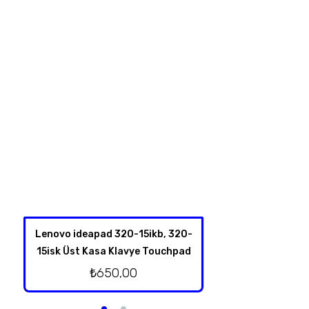
Lenovo ideapad 320-15ikb, 320-
Lenovo İdeapad 1
15isk Üst Kasa Klavye Touchpad
Optik Sü
₺
650,00
₺
200,