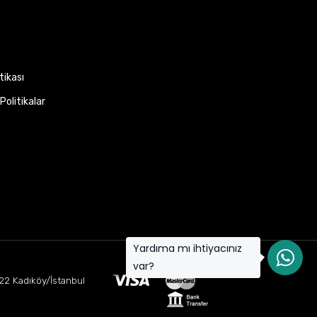
itikası
Politikalar
Yardıma mı ihtiyacınız
var?
22 Kadıköy/İstanbul