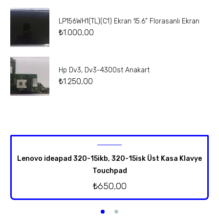
LP156WH1(TL)(C1) Ekran 15.6” Florasanlı Ekran
₺
1.000,00
Hp Dv3, Dv3-4300st Anakart
₺
1.250,00
Lenovo ideapad 320-15ikb, 320-15isk Üst Kasa Klavye
Touchpad
₺
650,00