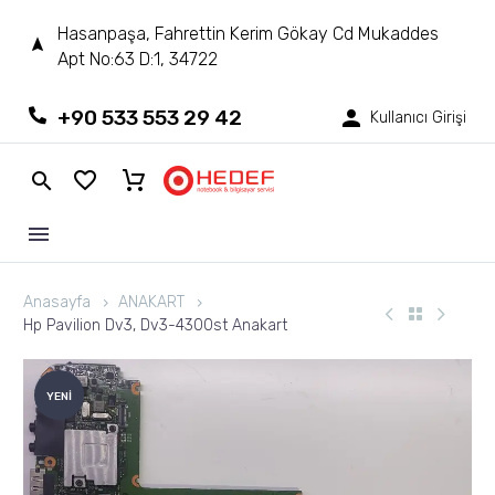
Hasanpaşa, Fahrettin Kerim Gökay Cd Mukaddes
Apt No:63 D:1, 34722
+90 533 553 29 42
Kullanıcı Girişi
Anasayfa
ANAKART
Hp Pavilion Dv3, Dv3-4300st Anakart
YENI