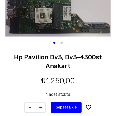
Hp Pavilion Dv3, Dv3-4300st
Anakart
₺
1.250,00
1 adet stokta
-
+
Sepete Ekle