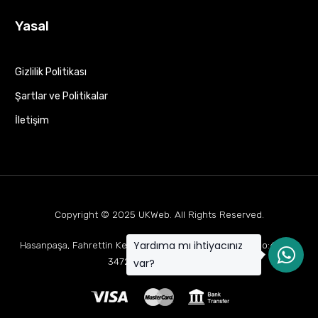
Yasal
Gizlilik Politikası
Şartlar ve Politikalar
İletişim
Copyright © 2025
UKWeb
. All Rights Reserved.
Yardıma mı ihtiyacınız
Hasanpaşa, Fahrettin Kerim Gökay Cd Mukaddes Apt No:63 D:1,
34722 Kadıköy/İstanbul
var?