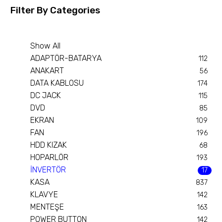
Filter By
Categories
Show All
ADAPTÖR-BATARYA
112
ANAKART
56
DATA KABLOSU
174
DC JACK
115
DVD
85
EKRAN
109
FAN
196
HDD KIZAK
68
HOPARLÖR
193
İNVERTÖR
17
KASA
837
KLAVYE
142
MENTEŞE
163
POWER BUTTON
142