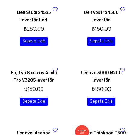
Dell Studio 1535
Dell Vostro 1500
İnvertör Lcd
İnvertör
₺
250,00
₺
150,00
Sepete Ekle
Sepete Ekle
Fujitsu Siemens Amilo
Lenovo 3000 N200
Pro V3205 İnvertör
İnvertör
₺
150,00
₺
180,00
Sepete Ekle
Sepete Ekle
STOKTA
Lenovo İdeapad
Lenovo Thinkpad T500
YOK