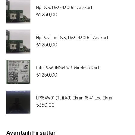
Hp Dv3, Dv3-4300st Anakart
₺
1.250,00
Hp Pavilion Dv3, Dv3-4300st Anakart
₺
1.250,00
İntel 9560NGW Wifi Wireless Kart
₺
1.250,00
LP154W01 (TL)(AJ) Ekran 15.4” Lcd Ekran
₺
350,00
Avantajlı Fırsatlar