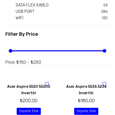
SATA FLEX KABLO
54
USB PORT
286
WİFİ
130
Filter By
Price
₺150 - ₺250
Price:
Acer Aspire 5520 5520G
Acer Aspire 5536 5236
İnvertör
İnvertör
₺
200,00
₺
180,00
Sepete Ekle
Sepete Ekle