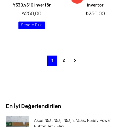
Y530,y510 İnvertör
İnvertör
₺
250,00
₺
250,00
Sepete Ekle
1
2
En İyi Değerlendirilen
Asus N53, N53j, N53jn, N53s, N53sv Power
Button Tetik Flex