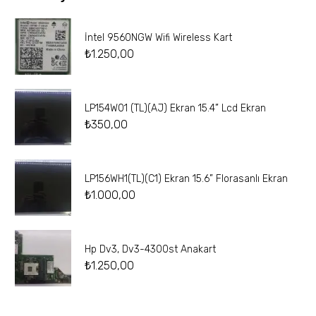
İntel 9560NGW Wifi Wireless Kart
₺
1.250,00
LP154W01 (TL)(AJ) Ekran 15.4” Lcd Ekran
₺
350,00
LP156WH1(TL)(C1) Ekran 15.6” Florasanlı Ekran
₺
1.000,00
Hp Dv3, Dv3-4300st Anakart
₺
1.250,00