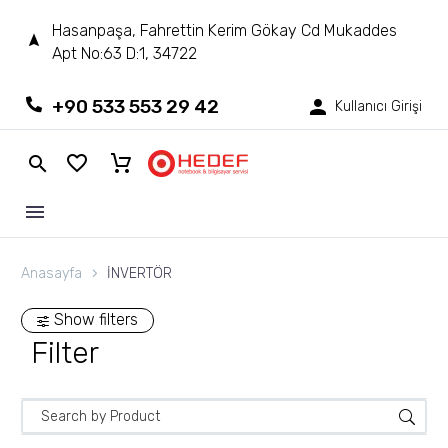
Hasanpaşa, Fahrettin Kerim Gökay Cd Mukaddes
Apt No:63 D:1, 34722
+90 533 553 29 42
Kullanıcı Girişi
Anasayfa
İNVERTÖR
Show filters
Filter