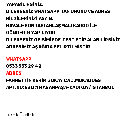
YAPABİLİRSİNİZ.
DİLERSENİZ WHATSAPP’TAN ÜRÜNÜ VE ADRES
BİLGİLERİNİZİ YAZIN.
HAVALE SONRASI ANLAŞMALI KARGO İLE
GÖNDERİM YAPILIYOR.
DİLERSENİZ OFİSİMİZDE TEST EDİP ALABİLİRSİNİZ
ADRESİMİZ AŞAĞIDA BELİRTİLMİŞTİR.
WHATSAPP
0533 553 29 42
ADRES
F
AHRETTİN KERİM GÖKAY CAD.MUKADDES
APT.NO:63 D:1 HASANPAŞA-KADIKÖY/İSTANBUL
Teknik Özellikler