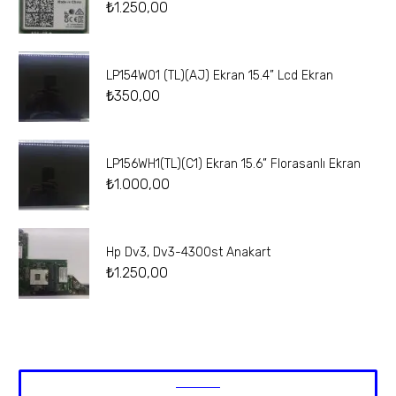
₺
1.250,00
LP154W01 (TL)(AJ) Ekran 15.4” Lcd Ekran
₺
350,00
LP156WH1(TL)(C1) Ekran 15.6” Florasanlı Ekran
₺
1.000,00
Hp Dv3, Dv3-4300st Anakart
₺
1.250,00