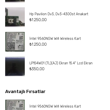
Hp Pavilion Dv3, Dv3-4300st Anakart
₺
1.250,00
İntel 9560NGW Wifi Wireless Kart
₺
1.250,00
LP154W01 (TL)(AJ) Ekran 15.4” Lcd Ekran
₺
350,00
Avantajlı Fırsatlar
İntel 9560NGW Wifi Wireless Kart