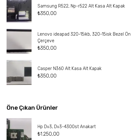
Samsung R522, Np-r522 Alt Kasa Alt Kapak
₺
350,00
Lenovo ideapad 320-15ikb, 320-15isk Bezel Ön
Çerçeve
₺
350,00
Casper N360 Alt Kasa Alt Kapak
₺
350,00
Öne Çıkan Ürünler
Hp Dv3, Dv3-4300st Anakart
₺
1.250,00