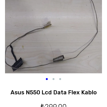
Asus N550 Lcd Data Flex Kablo
₺
299,00