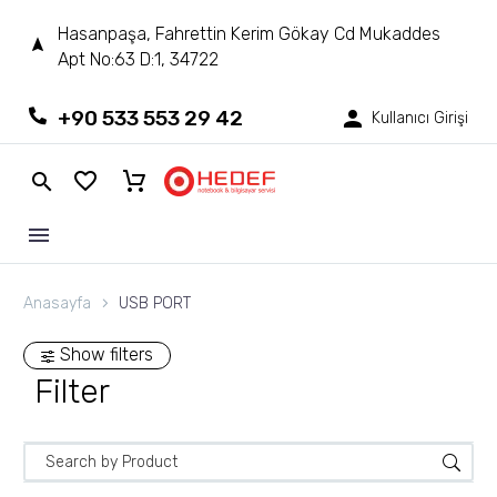
Hasanpaşa, Fahrettin Kerim Gökay Cd Mukaddes
Apt No:63 D:1, 34722
+90 533 553 29 42
Kullanıcı Girişi
Anasayfa
USB PORT
Show filters
Filter