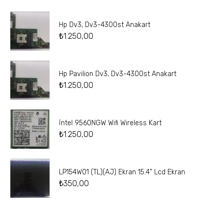
Hp Dv3, Dv3-4300st Anakart
₺
1.250,00
Hp Pavilion Dv3, Dv3-4300st Anakart
₺
1.250,00
İntel 9560NGW Wifi Wireless Kart
₺
1.250,00
LP154W01 (TL)(AJ) Ekran 15.4” Lcd Ekran
₺
350,00