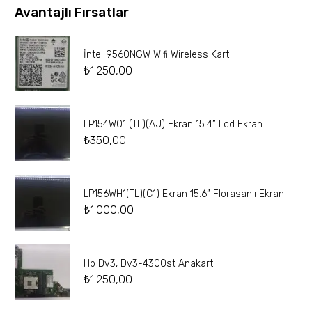
Avantajlı Fırsatlar
İntel 9560NGW Wifi Wireless Kart
₺
1.250,00
LP154W01 (TL)(AJ) Ekran 15.4” Lcd Ekran
₺
350,00
LP156WH1(TL)(C1) Ekran 15.6” Florasanlı Ekran
₺
1.000,00
Hp Dv3, Dv3-4300st Anakart
₺
1.250,00