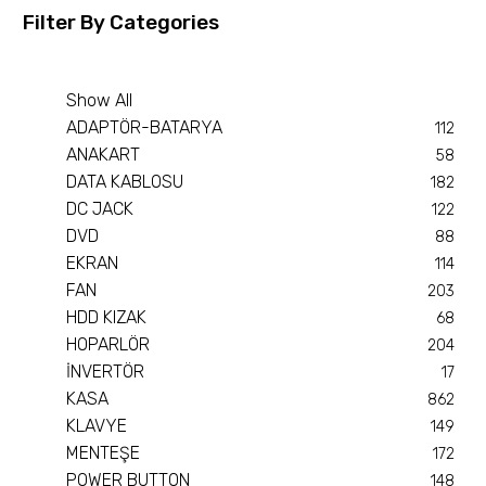
Filter By
Categories
Show All
ADAPTÖR-BATARYA
112
ANAKART
58
DATA KABLOSU
182
DC JACK
122
DVD
88
EKRAN
114
FAN
203
HDD KIZAK
68
HOPARLÖR
204
İNVERTÖR
17
KASA
862
KLAVYE
149
MENTEŞE
172
POWER BUTTON
148