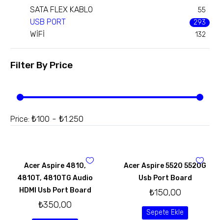
SATA FLEX KABLO
55
USB PORT
293
WİFİ
132
Filter By
Price
₺100 - ₺1.250
Price:
Acer Aspire 4810,
Acer Aspire 5520 5520G
4810T, 4810TG Audio
Usb Port Board
HDMI Usb Port Board
₺
150,00
₺
350,00
Sepete Ekle