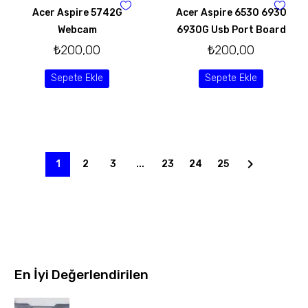
Acer Aspire 5742G
Acer Aspire 6530 6930
Webcam
6930G Usb Port Board
₺
200,00
₺
200,00
Sepete Ekle
Sepete Ekle
1
2
3
...
23
24
25
En İyi Değerlendirilen