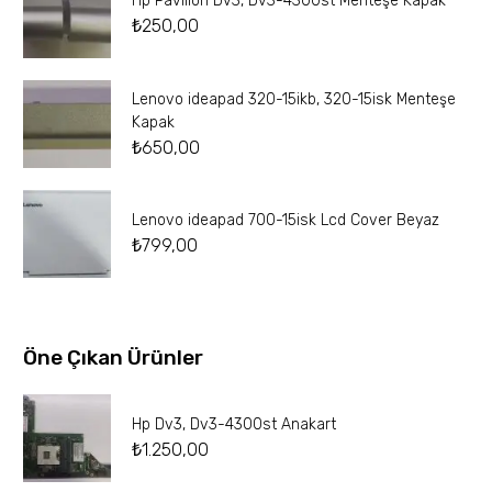
Hp Pavilion Dv3, Dv3-4300st Menteşe Kapak
₺
250,00
Lenovo ideapad 320-15ikb, 320-15isk Menteşe
Kapak
₺
650,00
Lenovo ideapad 700-15isk Lcd Cover Beyaz
₺
799,00
Öne Çıkan Ürünler
Hp Dv3, Dv3-4300st Anakart
₺
1.250,00