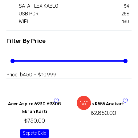
SATA FLEX KABLO
54
USB PORT
286
WİFİ
130
Filter By
Price
₺450 - ₺10.999
Price:
STOKTA
Acer Aspire 6930 6930G
Asus K555 Anakart
YOK
Ekran Kartı
₺
2.850,00
₺
750,00
Sepete Ekle