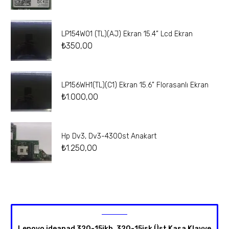
LP154W01 (TL)(AJ) Ekran 15.4” Lcd Ekran
₺
350,00
LP156WH1(TL)(C1) Ekran 15.6” Florasanlı Ekran
₺
1.000,00
Hp Dv3, Dv3-4300st Anakart
₺
1.250,00
Lenovo ideapad 320-15ikb, 320-15isk Üst Kasa Klavye