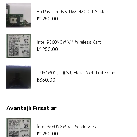
Hp Pavilion Dv3, Dv3-4300st Anakart
₺
1.250,00
İntel 9560NGW Wifi Wireless Kart
₺
1.250,00
LP154W01 (TL)(AJ) Ekran 15.4” Lcd Ekran
₺
350,00
Avantajlı Fırsatlar
İntel 9560NGW Wifi Wireless Kart
₺
1.250,00