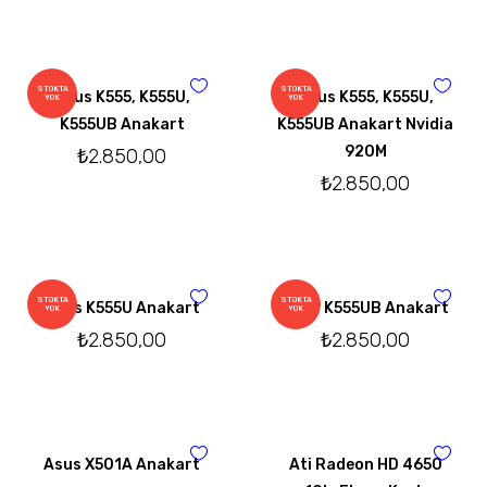
STOKTA
STOKTA
Asus K555, K555U,
Asus K555, K555U,
YOK
YOK
K555UB Anakart
K555UB Anakart Nvidia
920M
₺
2.850,00
₺
2.850,00
STOKTA
STOKTA
Asus K555U Anakart
Asus K555UB Anakart
YOK
YOK
₺
2.850,00
₺
2.850,00
Asus X501A Anakart
Ati Radeon HD 4650