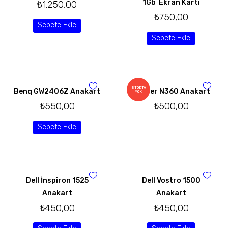
1Gb Ekran Kartı
₺
1.250,00
₺
750,00
Sepete Ekle
Sepete Ekle
STOKTA
Benq GW2406Z Anakart
Casper N360 Anakart
YOK
₺
550,00
₺
500,00
Sepete Ekle
Dell İnspiron 1525
Dell Vostro 1500
Anakart
Anakart
₺
450,00
₺
450,00