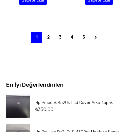
Sepete Ekle
Sepete Ekle
1
2
3
4
5
En İyi Değerlendirilen
Hp Probook 4520s Lcd Cover Arka Kapak
₺
350,00