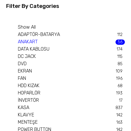
Filter By
Categories
Show All
ADAPTÖR-BATARYA
112
ANAKART
56
DATA KABLOSU
174
DC JACK
115
DVD
85
EKRAN
109
FAN
196
HDD KIZAK
68
HOPARLÖR
193
İNVERTÖR
17
KASA
837
KLAVYE
142
MENTEŞE
163
POWER BUTTON
142