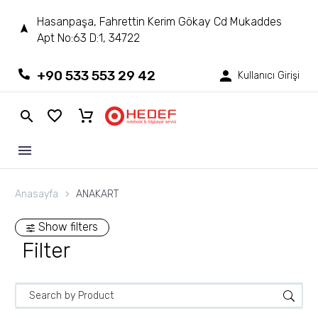
Hasanpaşa, Fahrettin Kerim Gökay Cd Mukaddes
Apt No:63 D:1, 34722
+90 533 553 29 42
Kullanıcı Girişi
Anasayfa
ANAKART
Show filters
Filter