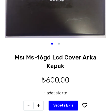
Msı Ms-16gd Lcd Cover Arka
Kapak
₺
600,00
1 adet stokta
-
+
Sepete Ekle