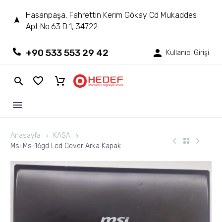
Hasanpaşa, Fahrettin Kerim Gökay Cd Mukaddes
Apt No:63 D:1, 34722
+90 533 553 29 42
Kullanıcı Girişi
Anasayfa
KASA
Msı Ms-16gd Lcd Cover Arka Kapak