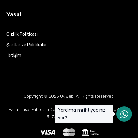
Yasal
Gizlilik Politikası
Şartlar ve Politikalar
İletişim
Copyright © 2025
UKWeb
. All Rights Reserved.
Yardıma mı ihtiyacınız
Hasanpaşa, Fahrettin Kerim Gökay Cd Mukaddes Apt No:63 D:1,
34722 Kadıköy/İstanbul
var?