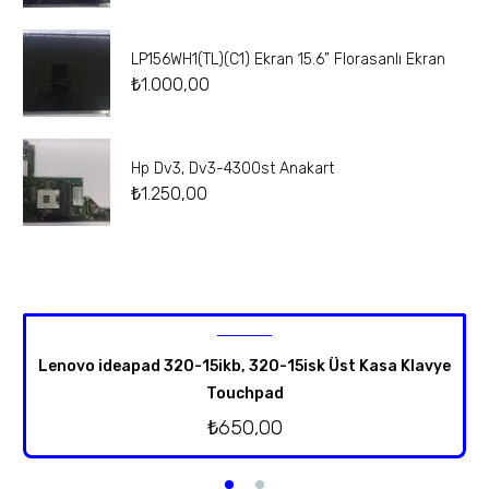
LP156WH1(TL)(C1) Ekran 15.6” Florasanlı Ekran
₺
1.000,00
Hp Dv3, Dv3-4300st Anakart
₺
1.250,00
Lenovo ideapad 320-15ikb, 320-15isk Üst Kasa Klavye
Touchpad
₺
650,00