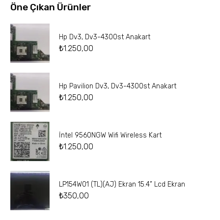
Öne Çıkan Ürünler
Hp Dv3, Dv3-4300st Anakart
₺
1.250,00
Hp Pavilion Dv3, Dv3-4300st Anakart
₺
1.250,00
İntel 9560NGW Wifi Wireless Kart
₺
1.250,00
LP154W01 (TL)(AJ) Ekran 15.4” Lcd Ekran
₺
350,00