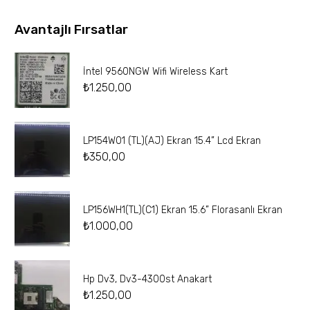
Avantajlı Fırsatlar
İntel 9560NGW Wifi Wireless Kart
₺
1.250,00
LP154W01 (TL)(AJ) Ekran 15.4” Lcd Ekran
₺
350,00
LP156WH1(TL)(C1) Ekran 15.6” Florasanlı Ekran
₺
1.000,00
Hp Dv3, Dv3-4300st Anakart
₺
1.250,00