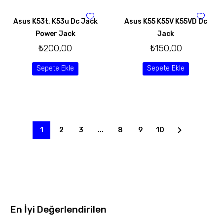
Asus K53t, K53u Dc Jack
Asus K55 K55V K55VD Dc
Power Jack
Jack
₺
200,00
₺
150,00
Sepete Ekle
Sepete Ekle
1
2
3
...
8
9
10
En İyi Değerlendirilen