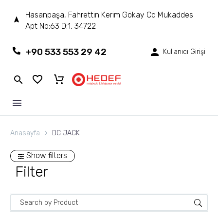
Hasanpaşa, Fahrettin Kerim Gökay Cd Mukaddes
Apt No:63 D:1, 34722
+90 533 553 29 42
Kullanıcı Girişi
Anasayfa
DC JACK
Show filters
Filter