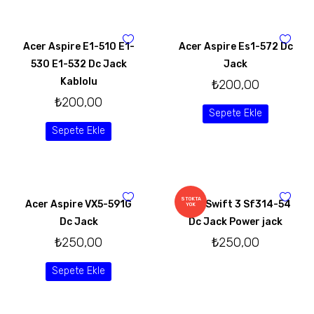
Acer Aspire E1-510 E1-
Acer Aspire Es1-572 Dc
530 E1-532 Dc Jack
Jack
Kablolu
₺
200,00
₺
200,00
Sepete Ekle
Sepete Ekle
STOKTA
Acer Aspire VX5-591G
Acer Swift 3 Sf314-54
YOK
Dc Jack
Dc Jack Power jack
₺
250,00
₺
250,00
Sepete Ekle