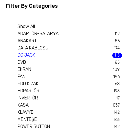
Filter By
Categories
Show All
ADAPTÖR-BATARYA
112
ANAKART
56
DATA KABLOSU
174
DC JACK
115
DVD
85
EKRAN
109
FAN
196
HDD KIZAK
68
HOPARLÖR
193
İNVERTÖR
17
KASA
837
KLAVYE
142
MENTEŞE
163
POWER BUTTON
142