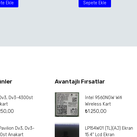
te Ekle
Sepete Ekle
ünler
Avantajlı Fırsatlar
Dv3, Dv3-4300st
İntel 9560NGW Wifi
kart
Wireless Kart
250,00
₺
1.250,00
Pavilion Dv3, Dv3-
LP154W01 (TL)(AJ) Ekran
0st Anakart
15.4” Lcd Ekran