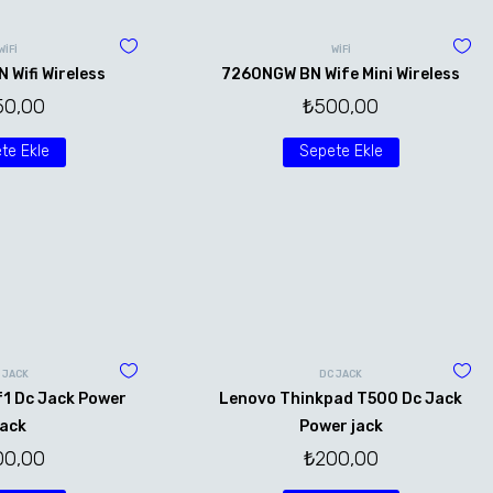
WİFİ
WİFİ
Wifi Wireless
7260NGW BN Wife Mini Wireless
50,00
₺
500,00
te Ekle
Sepete Ekle
 JACK
DC JACK
f1 Dc Jack Power
Lenovo Thinkpad T500 Dc Jack
ack
Power jack
00,00
₺
200,00