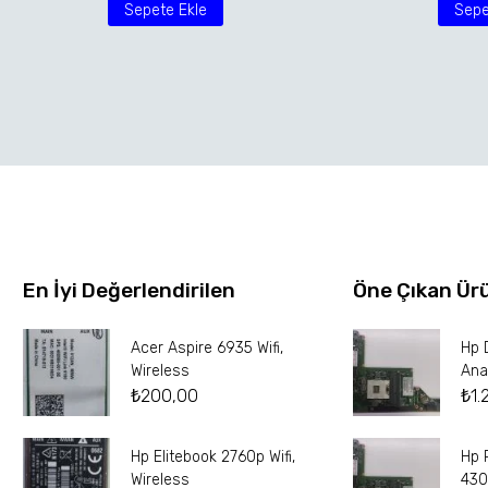
Sepete Ekle
Sepe
En İyi Değerlendirilen
Öne Çıkan Ür
Acer Aspire 6935 Wifi,
Hp 
Wireless
Ana
₺
200,00
₺
1.
Hp Elitebook 2760p Wifi,
Hp 
Wireless
430