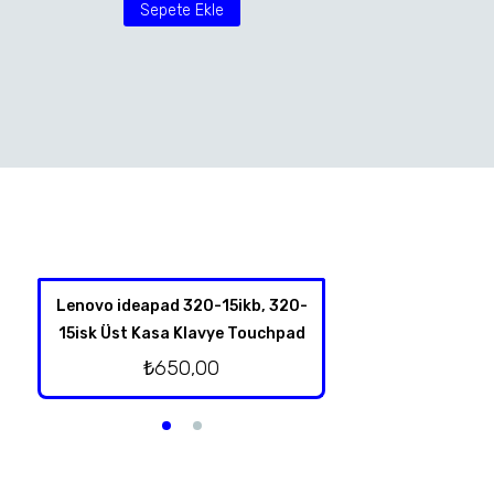
Sepete Ekle
Lenovo ideapad 320-15ikb, 320-
Hp Omen 17-an00
15isk Üst Kasa Klavye Touchpad
Kablolu Or
₺
650,00
₺
500,