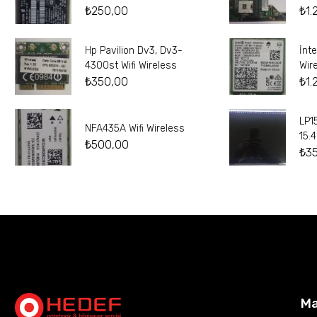
₺
250,00
₺
1.
Hp Pavilion Dv3, Dv3-
İnt
4300st Wifi Wireless
Wir
₺
350,00
₺
1.
LP1
NFA435A Wifi Wireless
15.
₺
500,00
₺
3
M