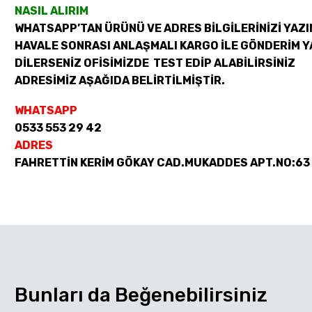
NASIL ALIRIM
WHATSAPP’TAN ÜRÜNÜ VE ADRES BİLGİLERİNİZİ YAZI
HAVALE SONRASI ANLAŞMALI KARGO İLE GÖNDERİM Y
DİLERSENİZ OFİSİMİZDE TEST EDİP ALABİLİRSİNİZ
ADRESİMİZ AŞAĞIDA BELİRTİLMİŞTİR.
WHATSAPP
0533 553 29 42
ADRES
FAHRETTİN KERİM GÖKAY CAD.MUKADDES APT.NO:63
Bunları da Beğenebilirsiniz