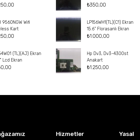
250,00
₺
350,00
el 9560NGW Wifi
LP156WH1(TL)(C1) Ekran
eless Kart
15.6” Florasanlı Ekran
250,00
₺
1.000,00
54W01 (TL)(AJ) Ekran
Hp Dv3, Dv3-4300st
4” Lcd Ekran
Anakart
50,00
₺
1.250,00
ağazamız
Hizmetler
Yasal