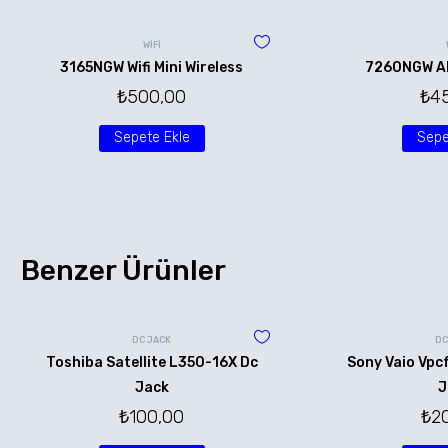
WİFİ
3165NGW Wifi Mini Wireless
7260NGW AN 
₺
500,00
₺
4
Sepete Ekle
Sepe
Benzer Ürünler
DC JACK
DC
Toshiba Satellite L350-16X Dc
Sony Vaio Vpc
Jack
J
₺
100,00
₺
2