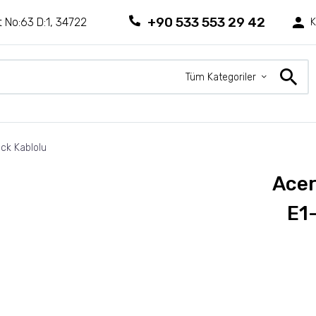
+90 533 553 29 42
 No:63 D:1, 34722
K
Tüm Kategoriler
ck Kablolu
Acer
E1