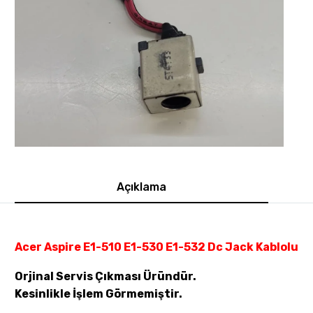
Açıklama
Acer Aspire E1-510 E1-530 E1-532 Dc Jack Kablolu
Orjinal Servis Çıkması Üründür.
Kesinlikle İşlem Görmemiştir.