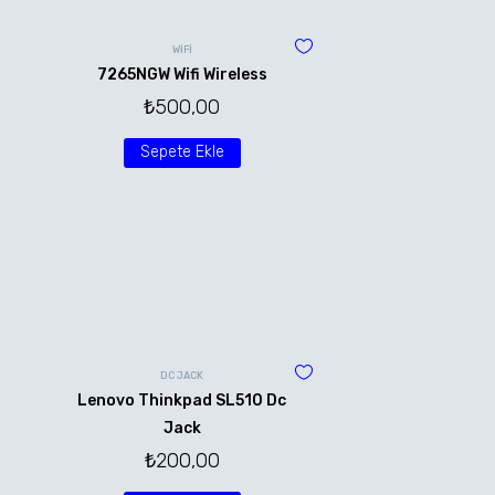
WİFİ
7265NGW Wifi Wireless
₺
500,00
Sepete Ekle
DC JACK
Lenovo Thinkpad SL510 Dc
Jack
₺
200,00