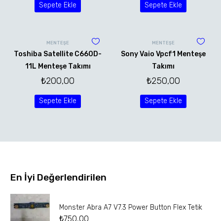
Sepete Ekle
Sepete Ekle
MENTEŞE
MENTEŞE
Toshiba Satellite C660D-
Sony Vaio Vpcf1 Menteşe
11L Menteşe Takımı
Takımı
₺
200,00
₺
250,00
Sepete Ekle
Sepete Ekle
En İyi Değerlendirilen
Monster Abra A7 V7.3 Power Button Flex Tetik
₺
750,00