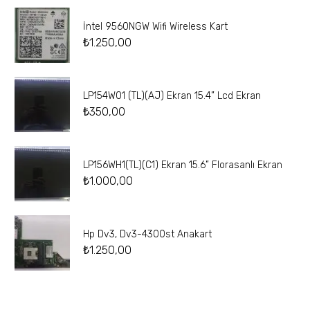
İntel 9560NGW Wifi Wireless Kart
₺
1.250,00
LP154W01 (TL)(AJ) Ekran 15.4” Lcd Ekran
₺
350,00
LP156WH1(TL)(C1) Ekran 15.6” Florasanlı Ekran
₺
1.000,00
Hp Dv3, Dv3-4300st Anakart
₺
1.250,00