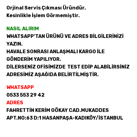
Orjinal Servis Çıkması Üründür.
Kesinlikle İşlem Görmemiştir.
NASIL ALIRIM
WHATSAPP’TAN ÜRÜNÜ VE ADRES BİLGİLERİNİZİ
YAZIN.
HAVALE SONRASI ANLAŞMALI KARGO İLE
GÖNDERİM YAPILIYOR.
DİLERSENİZ OFİSİMİZDE TEST EDİP ALABİLİRSİNİZ
ADRESİMİZ AŞAĞIDA BELİRTİLMİŞTİR.
WHATSAPP
0533 553 29 42
ADRES
FAHRETTİN KERİM GÖKAY CAD.MUKADDES
APT.NO:63 D:1 HASANPAŞA-KADIKÖY/İSTANBUL