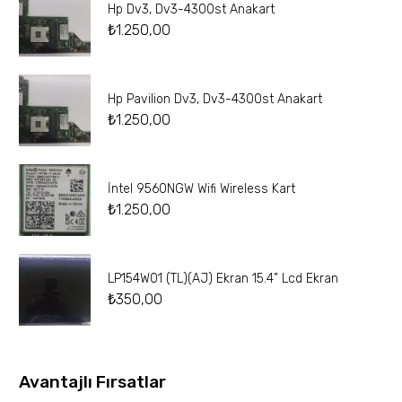
Hp Dv3, Dv3-4300st Anakart
₺
1.250,00
Hp Pavilion Dv3, Dv3-4300st Anakart
₺
1.250,00
İntel 9560NGW Wifi Wireless Kart
₺
1.250,00
LP154W01 (TL)(AJ) Ekran 15.4” Lcd Ekran
₺
350,00
Avantajlı Fırsatlar