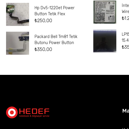
İnt
Hp Dv5-1220et Power
Wir
Button Tetik Flex
₺
1.
₺
250,00
LP1
Packard Bell Tm81 Tetik
15.
Butonu Power Button
₺
3
₺
350,00
M