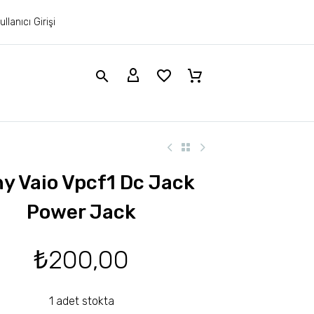
ullanıcı Girişi
y Vaio Vpcf1 Dc Jack
Power Jack
₺
200,00
1 adet stokta