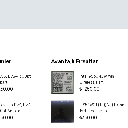
ünler
Avantajlı Fırsatlar
Dv3, Dv3-4300st
İntel 9560NGW Wifi
kart
Wireless Kart
250,00
₺
1.250,00
Pavilion Dv3, Dv3-
LP154W01 (TL)(AJ) Ekran
0st Anakart
15.4” Lcd Ekran
250,00
₺
350,00