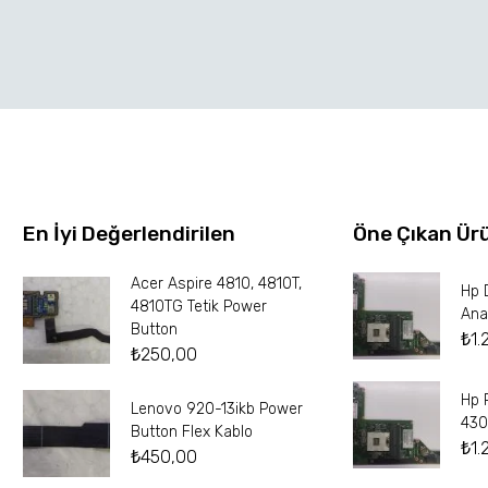
En İyi Değerlendirilen
Öne Çıkan Ür
Acer Aspire 4810, 4810T,
Hp 
4810TG Tetik Power
Ana
Button
₺
1.
₺
250,00
Hp 
Lenovo 920-13ikb Power
430
Button Flex Kablo
₺
1.
₺
450,00