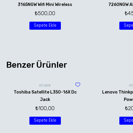
3165NGW Wifi Mini Wireless
7260NGW AN 
₺
500,00
₺
4
Sepete Ekle
Sepe
Benzer Ürünler
DC JACK
DC
Toshiba Satellite L350-16X Dc
Lenovo Thinkp
Jack
Powe
₺
100,00
₺
2
Sepete Ekle
Sepe