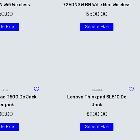
Wifi Wireless
7260NGW BN Wife Mini Wireless
50,00
₺
500,00
te Ekle
Sepete Ekle
 JACK
DC JACK
ad T500 Dc Jack
Lenovo Thinkpad SL510 Dc
r jack
Jack
00,00
₺
200,00
te Ekle
Sepete Ekle