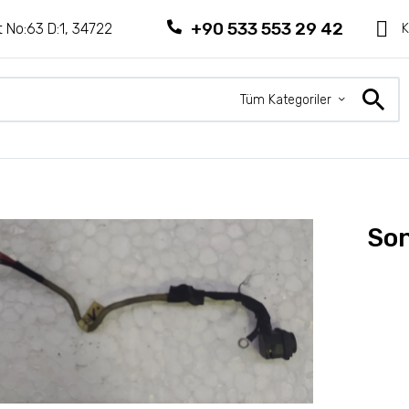
+90 533 553 29 42
 No:63 D:1, 34722
K
Tüm Kategoriler
Son