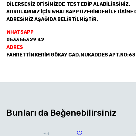
DİLERSENİZ OFİSİMİZDE TEST EDİP ALABİLİRSİNİZ.
SORULARINIZ İÇİN WHATSAPP ÜZERİNDEN İLETİŞİME 
ADRESİMİZ AŞAĞIDA BELİRTİLMİŞTİR.
WHATSAPP
0533 553 29 42
ADRES
FAHRETTİN KERİM GÖKAY CAD.MUKADDES APT.NO:63
Bunları da Beğenebilirsiniz
WİFİ