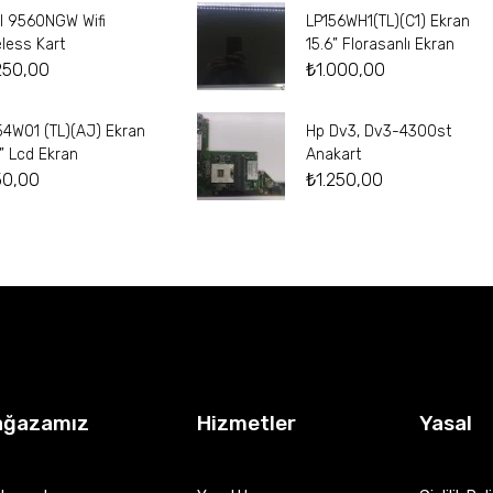
el 9560NGW Wifi
LP156WH1(TL)(C1) Ekran
eless Kart
15.6” Florasanlı Ekran
250,00
₺
1.000,00
54W01 (TL)(AJ) Ekran
Hp Dv3, Dv3-4300st
4” Lcd Ekran
Anakart
50,00
₺
1.250,00
ağazamız
Hizmetler
Yasal