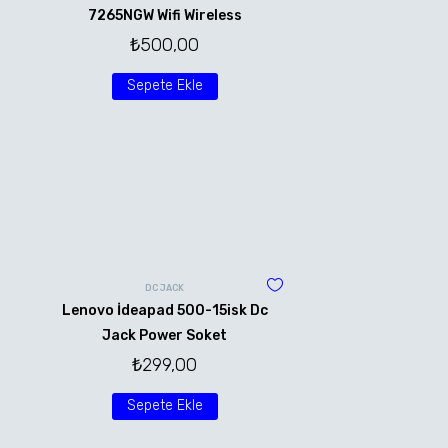
7265NGW Wifi Wireless
₺
500,00
Sepete Ekle
DC JACK
Lenovo İdeapad 500-15isk Dc
Jack Power Soket
₺
299,00
Sepete Ekle