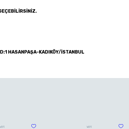
GEÇEBİLİRSİNİZ.
 D:1 HASANPAŞA-KADIKÖY/İSTANBUL
WİFİ
WİFİ