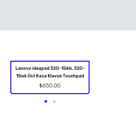
Lenovo ideapad 320-15ikb, 320-
Hp 350 G1 Harddis
15isk Üst Kasa Klavye Touchpad
₺
350,
₺
650,00