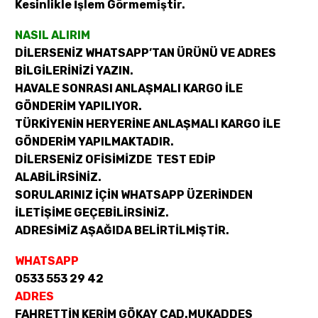
Kesinlikle İşlem Görmemiştir.
NASIL ALIRIM
DİLERSENİZ WHATSAPP’TAN ÜRÜNÜ VE ADRES
BİLGİLERİNİZİ YAZIN.
HAVALE SONRASI ANLAŞMALI KARGO İLE
GÖNDERİM YAPILIYOR.
TÜRKİYENİN HERYERİNE ANLAŞMALI KARGO İLE
GÖNDERİM YAPILMAKTADIR.
DİLERSENİZ OFİSİMİZDE TEST EDİP
ALABİLİRSİNİZ.
SORULARINIZ İÇİN WHATSAPP ÜZERİNDEN
İLETİŞİME GEÇEBİLİRSİNİZ.
ADRESİMİZ AŞAĞIDA BELİRTİLMİŞTİR.
WHATSAPP
0533 553 29 42
ADRES
FAHRETTİN KERİM GÖKAY CAD.MUKADDES