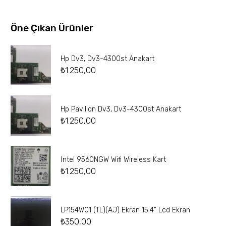
Öne Çıkan Ürünler
Hp Dv3, Dv3-4300st Anakart
₺
1.250,00
Hp Pavilion Dv3, Dv3-4300st Anakart
₺
1.250,00
İntel 9560NGW Wifi Wireless Kart
₺
1.250,00
LP154W01 (TL)(AJ) Ekran 15.4” Lcd Ekran
₺
350,00