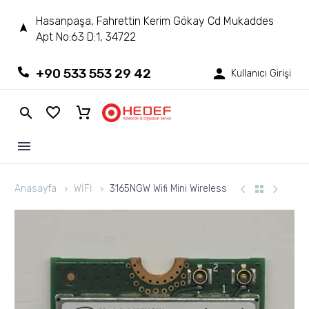
Hasanpaşa, Fahrettin Kerim Gökay Cd Mukaddes
Apt No:63 D:1, 34722
+90 533 553 29 42
Kullanıcı Girişi
Anasayfa
WİFİ
3165NGW Wifi Mini Wireless