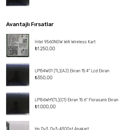
Avantajlı Fırsatlar
İntel 9560NGW Wifi Wireless Kart
₺
1.250,00
LP154W01 (TL)(AJ) Ekran 15.4” Lcd Ekran
₺
350,00
LP156WH1(TL)(C1) Ekran 15.6” Florasanlı Ekran
₺
1.000,00
Hp Dv3, Dv3-4300st Anakart