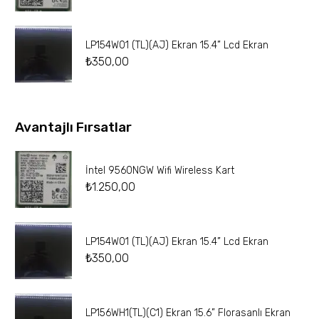
LP154W01 (TL)(AJ) Ekran 15.4” Lcd Ekran
₺
350,00
Avantajlı Fırsatlar
İntel 9560NGW Wifi Wireless Kart
₺
1.250,00
LP154W01 (TL)(AJ) Ekran 15.4” Lcd Ekran
₺
350,00
LP156WH1(TL)(C1) Ekran 15.6” Florasanlı Ekran