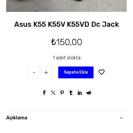
Asus K55 K55V K55VD Dc Jack
₺
150,00
1 adet stokta
-
+
Sepete Ekle
Açıklama