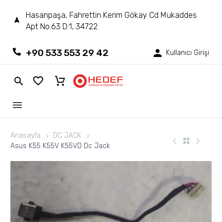
Hasanpaşa, Fahrettin Kerim Gökay Cd Mukaddes
Apt No:63 D:1, 34722
+90 533 553 29 42
Kullanıcı Girişi
Anasayfa
DC JACK
Asus K55 K55V K55VD Dc Jack