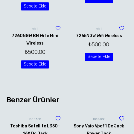
Sepete Ekle
WİFİ
WİFİ
7260NGW BN Wife Mini
7265NGW Wifi Wireless
Wireless
₺
500,00
₺
500,00
Sepete Ekle
Sepete Ekle
Benzer Ürünler
DC JACK
DC JACK
Toshiba Satellite L350-
Sony Vaio Vpcf1 Dc Jack
16X Dc Jack
Power Jack