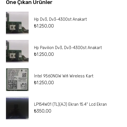
Öne Çıkan Ürünler
Hp Dv3, Dv3-4300st Anakart
₺
1.250,00
Hp Pavilion Dv3, Dv3-4300st Anakart
₺
1.250,00
İntel 9560NGW Wifi Wireless Kart
₺
1.250,00
LP154W01 (TL)(AJ) Ekran 15.4” Lcd Ekran
₺
350,00