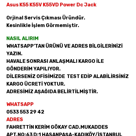
Asus K55 K55V K55VD Power Dc Jack
Orjinal Servis Çıkması Üründür.
Kesinlikle İşlem Görmemiştir.
NASIL ALIRIM
WHATSAPP’TAN ÜRÜNÜ VE ADRES BİLGİLERİNİZİ
YAZIN.
HAVALE SONRASI ANLAŞMALI KARGO İLE
GÖNDERİM YAPILIYOR.
DİLERSENİZ OFİSİMİZDE TEST EDİP ALABİLİRSİNİZ
KARGO ÜCRETİ YOKTUR.
ADRESİMİZ AŞAĞIDA BELİRTİLMİŞTİR.
WHATSAPP
0533 553 29 42
ADRES
FAHRETTİN KERİM GÖKAY CAD.MUKADDES
APT.NO:63 D:1 HASANPAŞA-KADIKÖY/İSTANBUL