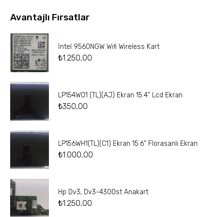
Avantajlı Fırsatlar
İntel 9560NGW Wifi Wireless Kart
₺
1.250,00
LP154W01 (TL)(AJ) Ekran 15.4” Lcd Ekran
₺
350,00
LP156WH1(TL)(C1) Ekran 15.6” Florasanlı Ekran
₺
1.000,00
Hp Dv3, Dv3-4300st Anakart
₺
1.250,00