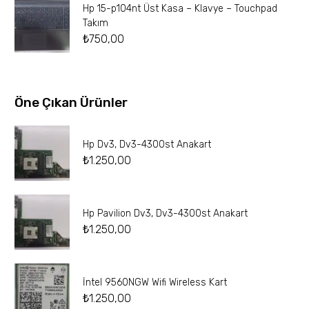
Hp 15-p104nt Üst Kasa – Klavye – Touchpad
Takım
₺
750,00
Öne Çıkan Ürünler
Hp Dv3, Dv3-4300st Anakart
₺
1.250,00
Hp Pavilion Dv3, Dv3-4300st Anakart
₺
1.250,00
İntel 9560NGW Wifi Wireless Kart
₺
1.250,00