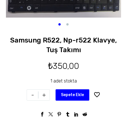
Samsung R522, Np-r522 Klavye,
Tuş Takımı
₺
350,00
1 adet stokta
-
+
Sepete Ekle