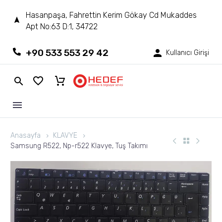
Hasanpaşa, Fahrettin Kerim Gökay Cd Mukaddes
Apt No:63 D:1, 34722
+90 533 553 29 42
Kullanıcı Girişi
Anasayfa
KLAVYE
Samsung R522, Np-r522 Klavye, Tuş Takımı