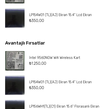
LP154W01 (TL)(AJ) Ekran 15.4” Lcd Ekran
₺
350,00
Avantajlı Fırsatlar
İntel 9560NGW Wifi Wireless Kart
₺
1.250,00
LP154W01 (TL)(AJ) Ekran 15.4” Lcd Ekran
₺
350,00
LP156WH1(TL)(C1) Ekran 15.6” Florasanlı Ekran