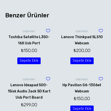
Benzer Ürünler
USB PORT
USB PORT
Toshiba Satellite L350-
Lenovo Thinkpad SL510
16X Usb Port
Webcam
₺
150,00
₺
200,00
Sepete Ekle
Sepete Ekle
USB PORT
USB PORT
Lenovo İdeapad 500-
Hp Pavilion G6-1306et
15isk Audio Jack SD Kart
Webcam
Usb Port Board
₺
150,00
₺
299,00
Sepete Ekle