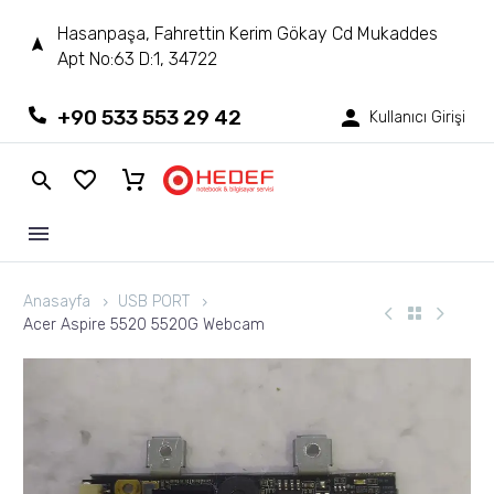
Hasanpaşa, Fahrettin Kerim Gökay Cd Mukaddes
Apt No:63 D:1, 34722
+90 533 553 29 42
Kullanıcı Girişi
Anasayfa
USB PORT
Acer Aspire 5520 5520G Webcam