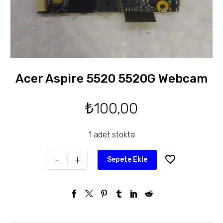
Acer Aspire 5520 5520G Webcam
₺
100,00
1 adet stokta
-
+
Sepete Ekle