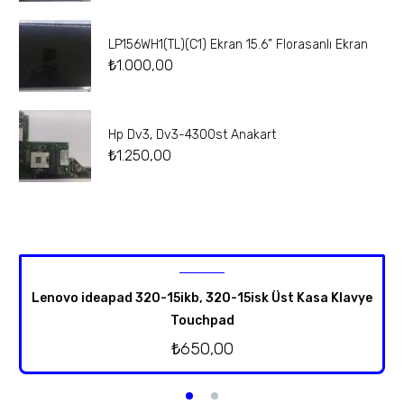
LP156WH1(TL)(C1) Ekran 15.6” Florasanlı Ekran
₺
1.000,00
Hp Dv3, Dv3-4300st Anakart
₺
1.250,00
Lenovo ideapad 320-15ikb, 320-15isk Üst Kasa Klavye
Touchpad
₺
650,00