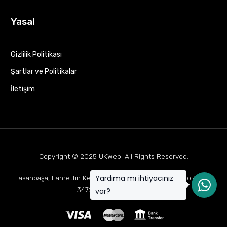
Yasal
Gizlilik Politikası
Şartlar ve Politikalar
İletişim
Copyright © 2025
UKWeb
. All Rights Reserved.
Yardıma mı ihtiyacınız
Hasanpaşa, Fahrettin Kerim Gökay Cd Mukaddes Apt No:63 D:1,
34722 Kadıköy/İstanbul
var?