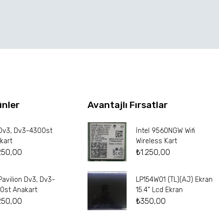
ünler
Avantajlı Fırsatlar
Dv3, Dv3-4300st
İntel 9560NGW Wifi
kart
Wireless Kart
250,00
₺
1.250,00
Pavilion Dv3, Dv3-
LP154W01 (TL)(AJ) Ekran
0st Anakart
15.4” Lcd Ekran
250,00
₺
350,00