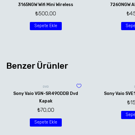
3165NGW Wifi Mini Wireless
7260NGW AN 
₺
500,00
₺
4
Sepete Ekle
Sepe
Benzer Ürünler
DVD
Sony Vaio VGN-SR490DDB Dvd
Sony Vaio SVE
Kapak
₺
1
₺
70,00
Sepe
Sepete Ekle