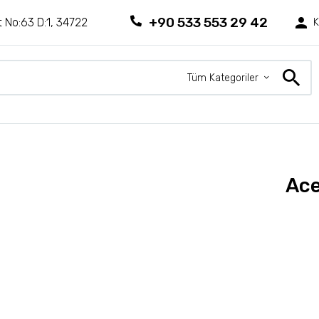
+90 533 553 29 42
 No:63 D:1, 34722
K
Tüm Kategoriler
Ace