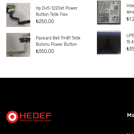
İnt
Hp Dv5-1220et Power
Wir
Button Tetik Flex
₺
1.
₺
250,00
LP1
Packard Bell Tm81 Tetik
15.
Butonu Power Button
₺
3
₺
350,00
M