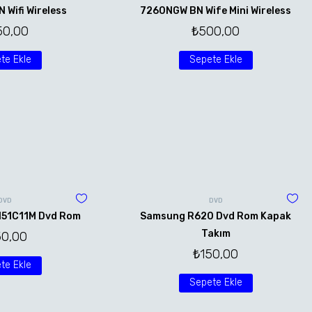
Wifi Wireless
7260NGW BN Wife Mini Wireless
50,00
₺
500,00
te Ekle
Sepete Ekle
DVD
DVD
151C11M Dvd Rom
Samsung R620 Dvd Rom Kapak
Takım
50,00
₺
150,00
te Ekle
Sepete Ekle