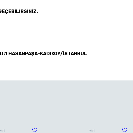
GEÇEBİLİRSİNİZ.
 D:1 HASANPAŞA-KADIKÖY/İSTANBUL
WİFİ
WİFİ