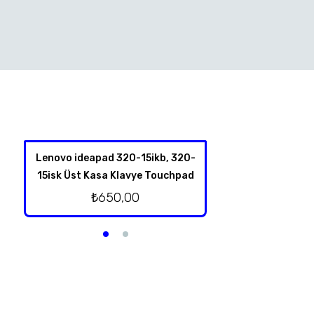
Lenovo ideapad 320-15ikb, 320-
Hp 350 G1 Harddis
15isk Üst Kasa Klavye Touchpad
₺
350,
₺
650,00