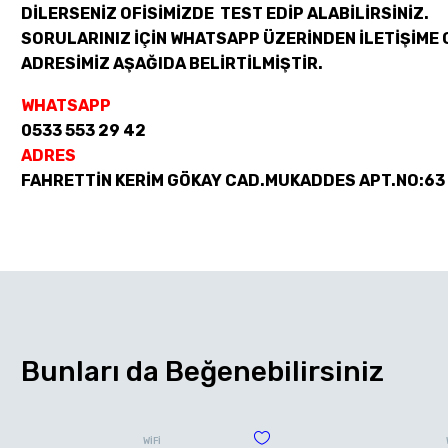
DİLERSENİZ OFİSİMİZDE TEST EDİP ALABİLİRSİNİZ.
SORULARINIZ İÇİN WHATSAPP ÜZERİNDEN İLETİŞİME 
ADRESİMİZ AŞAĞIDA BELİRTİLMİŞTİR.
WHATSAPP
0533 553 29 42
ADRES
FAHRETTİN KERİM GÖKAY CAD.MUKADDES APT.NO:63
Bunları da Beğenebilirsiniz
WİFİ