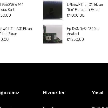
el 9560NGW Wifi
LP156WH1(TL)(C1) Ekran
eless Kart
15.6” Florasanlı Ekran
250,00
₺
1.000,00
54W01 (TL)(AJ) Ekran
Hp Dv3, Dv3-4300st
4” Lcd Ekran
Anakart
50,00
₺
1.250,00
ağazamız
Hizmetler
Yasal