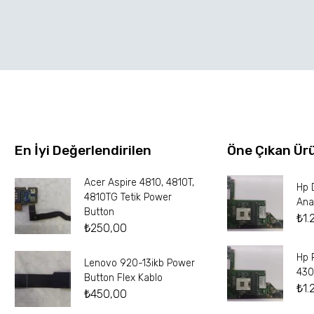
En İyi Değerlendirilen
Öne Çıkan Ür
Acer Aspire 4810, 4810T,
Hp 
4810TG Tetik Power
Ana
Button
₺
1.
₺
250,00
Hp 
Lenovo 920-13ikb Power
430
Button Flex Kablo
₺
1.
₺
450,00