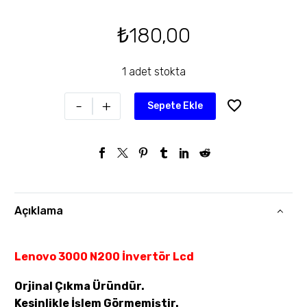
₺
180,00
1 adet stokta
-
+
Sepete Ekle
Açıklama
Lenovo 3000 N200 İnvertör Lcd
Orjinal Çıkma Üründür.
Kesinlikle İşlem Görmemiştir.