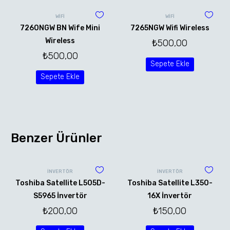
WİFİ
WİFİ
7260NGW BN Wife Mini
7265NGW Wifi Wireless
Wireless
₺
500,00
₺
500,00
Sepete Ekle
Sepete Ekle
Benzer Ürünler
İNVERTÖR
İNVERTÖR
Toshiba Satellite L505D-
Toshiba Satellite L350-
S5965 İnvertör
16X İnvertör
₺
200,00
₺
150,00