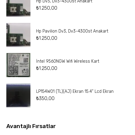
Hp Dv3, Dv3-4300st Anakart
₺
1.250,00
Hp Pavilion Dv3, Dv3-4300st Anakart
₺
1.250,00
İntel 9560NGW Wifi Wireless Kart
₺
1.250,00
LP154W01 (TL)(AJ) Ekran 15.4” Lcd Ekran
₺
350,00
Avantajlı Fırsatlar