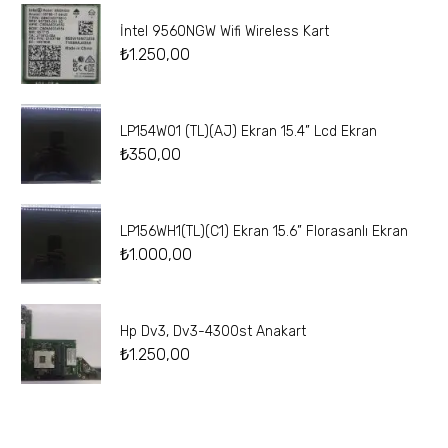
İntel 9560NGW Wifi Wireless Kart
₺
1.250,00
LP154W01 (TL)(AJ) Ekran 15.4” Lcd Ekran
₺
350,00
LP156WH1(TL)(C1) Ekran 15.6” Florasanlı Ekran
₺
1.000,00
Hp Dv3, Dv3-4300st Anakart
₺
1.250,00