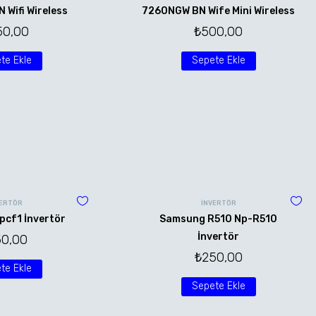
Wifi Wireless
7260NGW BN Wife Mini Wireless
50,00
₺
500,00
te Ekle
Sepete Ekle
VERTÖR
İNVERTÖR
pcf1 İnvertör
Samsung R510 Np-R510
İnvertör
50,00
₺
250,00
te Ekle
Sepete Ekle