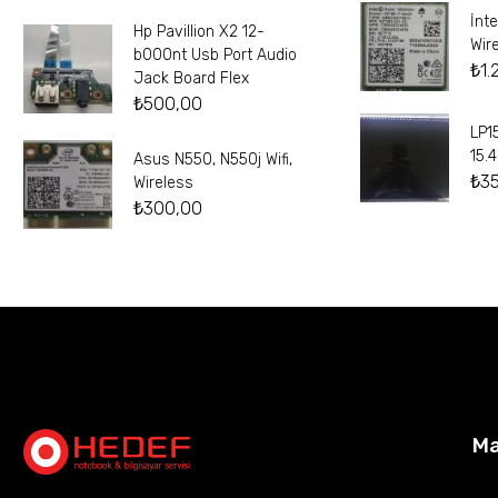
İnt
Hp Pavillion X2 12-
Wir
b000nt Usb Port Audio
₺
1.
Jack Board Flex
₺
500,00
LP1
15.
Asus N550, N550j Wifi,
₺
3
Wireless
₺
300,00
M