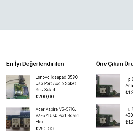
En İyi Değerlendirilen
Öne Çıkan Ür
Lenovo İdeapad B590
Hp 
Usb Port Audio Soket
Ana
Ses Soket
₺
1.
₺
200,00
Hp 
Acer Aspire V3-571G,
430
V3-571 Usb Port Board
₺
1.
Flex
₺
250,00