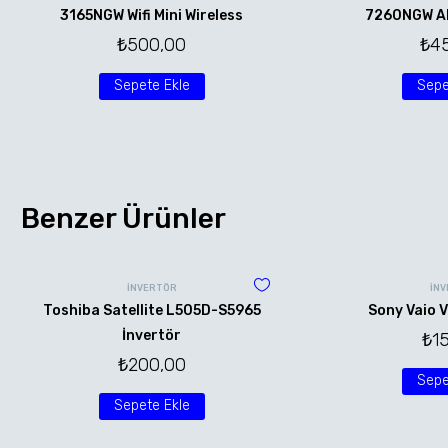
3165NGW Wifi Mini Wireless
7260NGW AN 
₺
500,00
₺
4
Sepete Ekle
Sepe
Benzer Ürünler
İNVERTÖR
İN
Toshiba Satellite L505D-S5965
Sony Vaio V
İnvertör
₺
1
₺
200,00
Sepe
Sepete Ekle