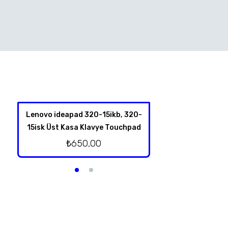
Lenovo ideapad 320-15ikb, 320-
Lenovo İdeapad
15isk Üst Kasa Klavye Touchpad
Hoparl
₺
650,00
₺
250,