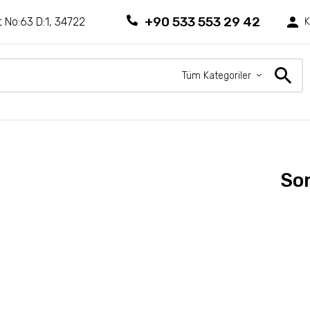
+90 533 553 29 42
 No:63 D:1, 34722
K
Tüm Kategoriler
So