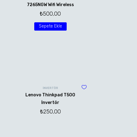
7265NGW Wifi Wireless
₺
500,00
Sepete Ekle
İNVERTÖR
Lenovo Thinkpad T500
İnvertör
₺
250,00