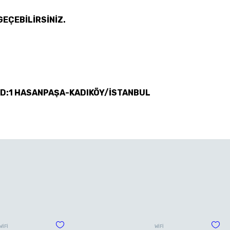
GEÇEBİLİRSİNİZ.
 D:1 HASANPAŞA-KADIKÖY/İSTANBUL
WİFİ
WİFİ