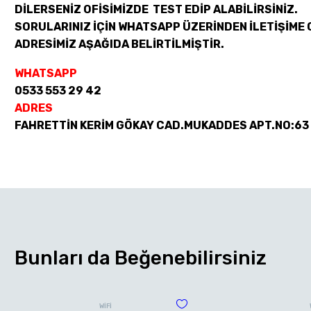
DİLERSENİZ OFİSİMİZDE TEST EDİP ALABİLİRSİNİZ.
SORULARINIZ İÇİN WHATSAPP ÜZERİNDEN İLETİŞİME 
ADRESİMİZ AŞAĞIDA BELİRTİLMİŞTİR.
WHATSAPP
0533 553 29 42
ADRES
FAHRETTİN KERİM GÖKAY CAD.MUKADDES APT.NO:63
Bunları da Beğenebilirsiniz
WİFİ