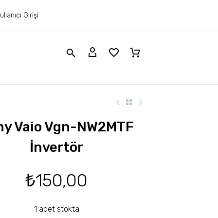
ullanıcı Girişi
ny Vaio Vgn-NW2MTF
İnvertör
₺
150,00
1 adet stokta