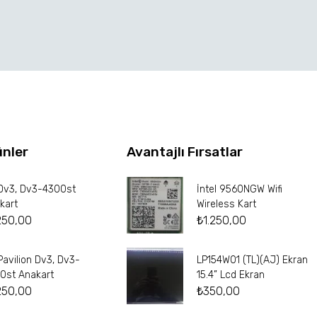
ünler
Avantajlı Fırsatlar
Dv3, Dv3-4300st
İntel 9560NGW Wifi
kart
Wireless Kart
250,00
₺
1.250,00
Pavilion Dv3, Dv3-
LP154W01 (TL)(AJ) Ekran
0st Anakart
15.4” Lcd Ekran
250,00
₺
350,00