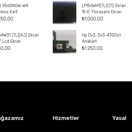
el 9560NGW Wifi
LP156WH1(TL)(C1) Ekran
eless Kart
15.6” Florasanlı Ekran
250,00
₺
1.000,00
54W01 (TL)(AJ) Ekran
Hp Dv3, Dv3-4300st
4” Lcd Ekran
Anakart
50,00
₺
1.250,00
ağazamız
Hizmetler
Yasal