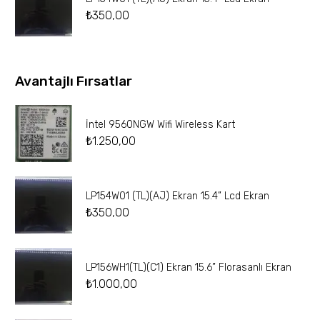
₺
350,00
Avantajlı Fırsatlar
İntel 9560NGW Wifi Wireless Kart
₺
1.250,00
LP154W01 (TL)(AJ) Ekran 15.4” Lcd Ekran
₺
350,00
LP156WH1(TL)(C1) Ekran 15.6” Florasanlı Ekran
₺
1.000,00