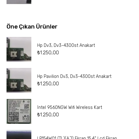
Öne Çıkan Ürünler
Hp Dv3, Dv3-4300st Anakart
₺
1.250,00
Hp Pavilion Dv3, Dv3-4300st Anakart
₺
1.250,00
İntel 9560NGW Wifi Wireless Kart
₺
1.250,00
LP154W01 (TL)(AJ) Ekran 15.4” Lcd Ekran