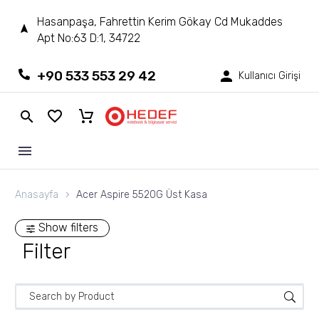
Hasanpaşa, Fahrettin Kerim Gökay Cd Mukaddes
Apt No:63 D:1, 34722
+90 533 553 29 42
Kullanıcı Girişi
Anasayfa
Acer Aspire 5520G Üst Kasa
Show filters
Filter