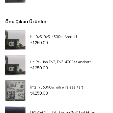
Öne Çıkan Ürünler
Hp Dv3, Dv3-4300st Anakart
₺
1.250,00
Hp Pavilion Dv3, Dv3-4300st Anakart
₺
1.250,00
İntel 9560NGW Wifi Wireless Kart
₺
1.250,00
LP154W01 (TL)(AJ) Ekran 15.4” Lcd Ekran