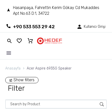
Hasanpaşa, Fahrettin Kerim Gökay Cd Mukaddes
Apt No:63 D:1, 34722
+90 533 553 29 42
Kullanıcı Girişi
Anasayfa
Acer Aspire 6935G Speaker
Show filters
Filter