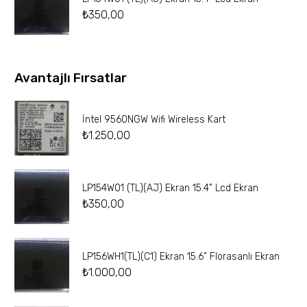
₺
350,00
Avantajlı Fırsatlar
İntel 9560NGW Wifi Wireless Kart
₺
1.250,00
LP154W01 (TL)(AJ) Ekran 15.4” Lcd Ekran
₺
350,00
LP156WH1(TL)(C1) Ekran 15.6” Florasanlı Ekran
₺
1.000,00