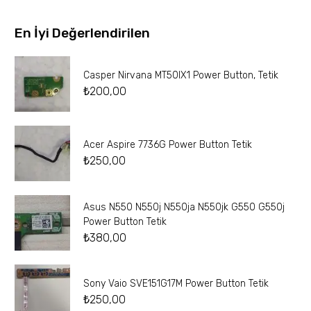
En İyi Değerlendirilen
Casper Nirvana MT50IX1 Power Button, Tetik
₺
200,00
Acer Aspire 7736G Power Button Tetik
₺
250,00
Asus N550 N550j N550ja N550jk G550 G550j
Power Button Tetik
₺
380,00
Sony Vaio SVE151G17M Power Button Tetik
₺
250,00