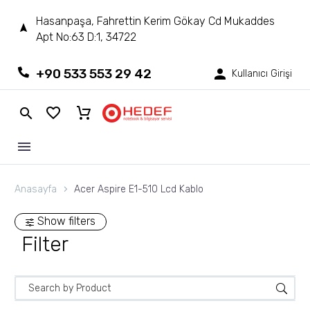
Hasanpaşa, Fahrettin Kerim Gökay Cd Mukaddes
Apt No:63 D:1, 34722
+90 533 553 29 42
Kullanıcı Girişi
Anasayfa
Acer Aspire E1-510 Lcd Kablo
Show filters
Filter