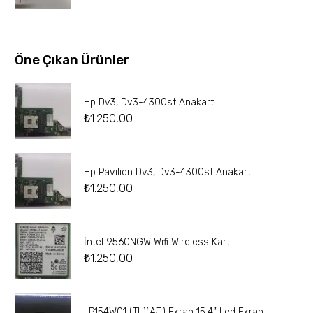
Öne Çıkan Ürünler
Hp Dv3, Dv3-4300st Anakart
₺
1.250,00
Hp Pavilion Dv3, Dv3-4300st Anakart
₺
1.250,00
İntel 9560NGW Wifi Wireless Kart
₺
1.250,00
LP154W01 (TL)(AJ) Ekran 15.4” Lcd Ekran