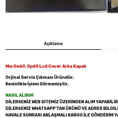
Açıklama
Msı Ge60, Gp60 Lcd Cover Arka Kapak
Orjinal Servis Çıkması Üründür.
Kesinlikle İşlem Görmemiştir.
NASIL ALIRIM
DİLERSENİZ WEB SİTEMİZ ÜZERİNDEN ALIM YAPABİLİR
DİLERSENİZ WHATSAPP’TAN ÜRÜNÜ VE ADRES BİLGİLE
HAVALE SONRASI ANLAŞMALI KARGO İLE GÖNDERİM Y