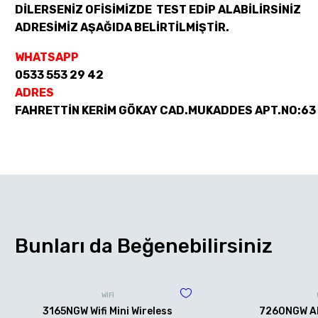
DİLERSENİZ OFİSİMİZDE TEST EDİP ALABİLİRSİNİZ
ADRESİMİZ AŞAĞIDA BELİRTİLMİŞTİR.
WHATSAPP
0533 553 29 42
ADRES
FAHRETTİN KERİM GÖKAY CAD.MUKADDES APT.NO:63
Bunları da Beğenebilirsiniz
WİFİ
3165NGW Wifi Mini Wireless
7260NGW AN 