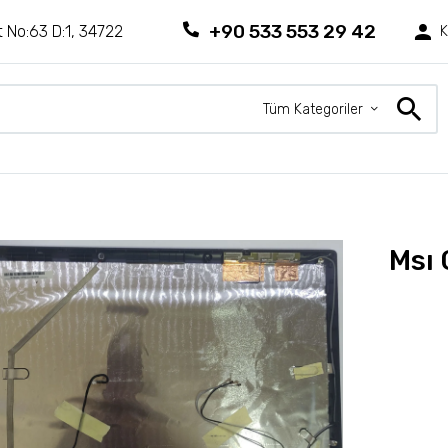
+90 533 553 29 42
 No:63 D:1, 34722
K
Tüm Kategoriler
Msı 