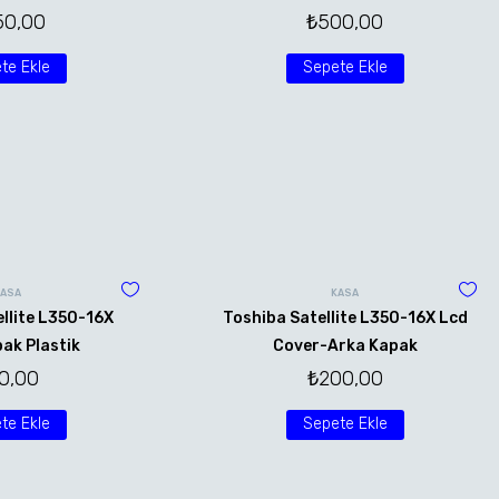
50,00
₺
500,00
te Ekle
Sepete Ekle
KASA
KASA
llite L350-16X
Toshiba Satellite L350-16X Lcd
ak Plastik
Cover-Arka Kapak
0,00
₺
200,00
te Ekle
Sepete Ekle