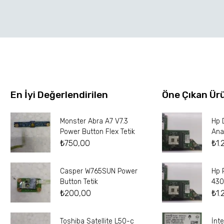
En İyi Değerlendirilen
Öne Çıkan Ür
Monster Abra A7 V7.3
Hp 
Power Button Flex Tetik
Ana
₺
750,00
₺
1.
Casper W765SUN Power
Hp 
Button Tetik
430
₺
200,00
₺
1.
Toshiba Satellite L50-c
İnt