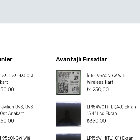
ünler
Avantajlı Fırsatlar
Dv3, Dv3-4300st
İntel 9560NGW Wifi
kart
Wireless Kart
250,00
₺
1.250,00
Pavilion Dv3, Dv3-
LP154W01 (TL)(AJ) Ekran
0st Anakart
15.4” Lcd Ekran
250,00
₺
350,00
el 9560NGW Wifi
LP156WH1(TL)(C1) Ekran