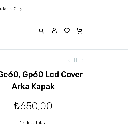
ullanıcı Girişi
Ge60, Gp60 Lcd Cover
Arka Kapak
₺
650,00
1 adet stokta