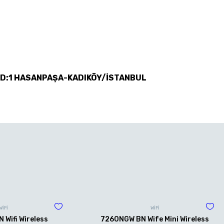
 D:1 HASANPAŞA-KADIKÖY/İSTANBUL
WİFİ
WİFİ
Wifi Wireless
7260NGW BN Wife Mini Wireless