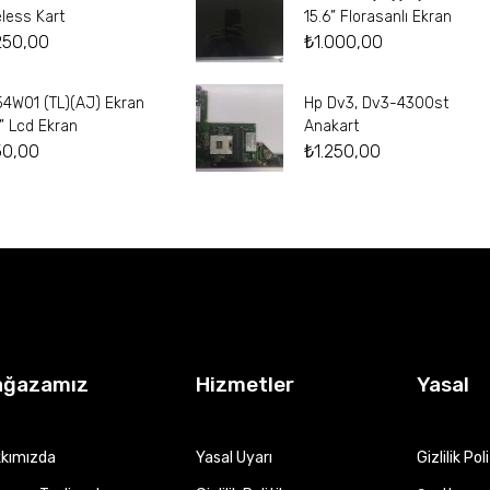
eless Kart
15.6” Florasanlı Ekran
250,00
₺
1.000,00
54W01 (TL)(AJ) Ekran
Hp Dv3, Dv3-4300st
4” Lcd Ekran
Anakart
50,00
₺
1.250,00
ağazamız
Hizmetler
Yasal
kımızda
Yasal Uyarı
Gizlilik Pol