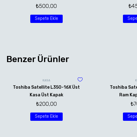
₺
500,00
₺
4
Sepete Ekle
Sepe
Benzer Ürünler
KASA
Toshiba Satellite L350-16X Üst
Toshiba Sate
Kasa Üst Kapak
Ram Kap
₺
200,00
₺
7
Sepete Ekle
Sepe