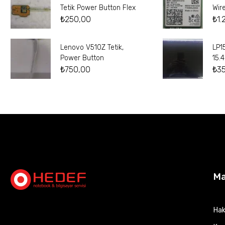
Tetik Power Button Flex
Wir
₺
250,00
₺
1.
Lenovo V510Z Tetik,
LP1
Power Button
15.
₺
750,00
₺
3
M
Hak