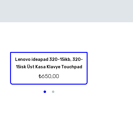
Lenovo ideapad 320-15ikb, 320-
Lenovo İdeapad
15isk Üst Kasa Klavye Touchpad
Hoparl
₺
650,00
₺
250,