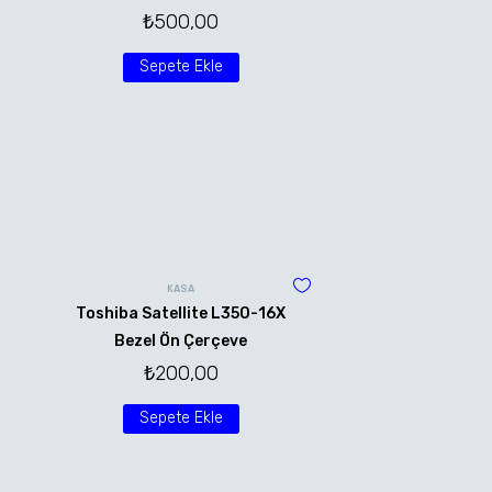
₺
500,00
Sepete Ekle
KASA
Toshiba Satellite L350-16X
Bezel Ön Çerçeve
₺
200,00
Sepete Ekle