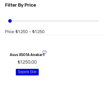
Filter By
Price
₺1.250 - ₺1.250
Price:
Asus X501A Anakart
₺
1.250,00
Sepete Ekle