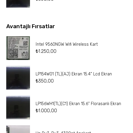
Avantajlı Fırsatlar
İntel 9560NGW Wifi Wireless Kart
₺
1.250,00
LP154W01 (TL)(AJ) Ekran 15.4” Lcd Ekran
₺
350,00
LP156WH1(TL)(C1) Ekran 15.6” Florasanlı Ekran
₺
1.000,00