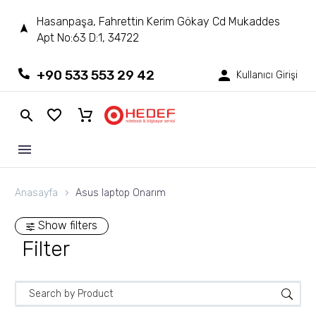
Hasanpaşa, Fahrettin Kerim Gökay Cd Mukaddes
Apt No:63 D:1, 34722
+90 533 553 29 42
Kullanıcı Girişi
Anasayfa
Asus laptop Onarım
Show filters
Filter