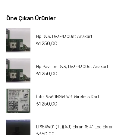
Öne Çıkan Ürünler
Hp Dv3, Dv3-4300st Anakart
₺
1.250,00
Hp Pavilion Dv3, Dv3-4300st Anakart
₺
1.250,00
İntel 9560NGW Wifi Wireless Kart
₺
1.250,00
LP154W01 (TL)(AJ) Ekran 15.4” Lcd Ekran
₺
350,00