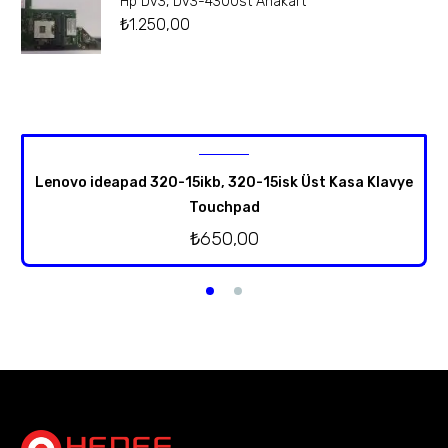
Hp Dv3, Dv3-4300st Anakart
₺
1.250,00
Lenovo ideapad 320-15ikb, 320-15isk Üst Kasa Klavye
Touchpad
₺
650,00