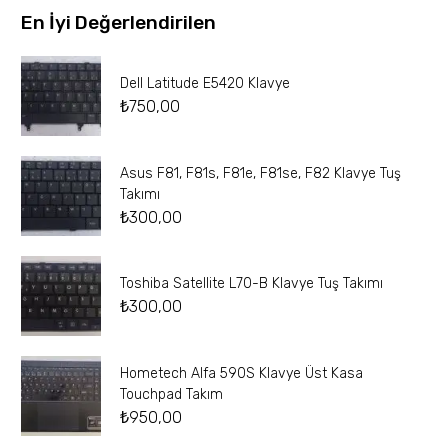
En İyi Değerlendirilen
Dell Latitude E5420 Klavye
₺
750,00
Asus F81, F81s, F81e, F81se, F82 Klavye Tuş
Takımı
₺
300,00
Toshiba Satellite L70-B Klavye Tuş Takımı
₺
300,00
Hometech Alfa 590S Klavye Üst Kasa
Touchpad Takım
₺
950,00