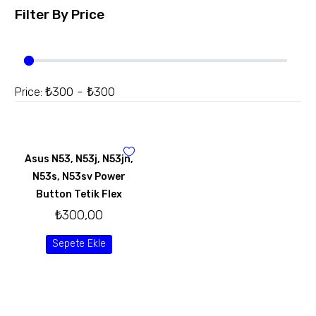
Filter By
Price
₺300 - ₺300
Price:
Asus N53, N53j, N53jn,
N53s, N53sv Power
Button Tetik Flex
₺
300,00
Sepete Ekle