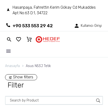
Hasanpaşa, Fahrettin Kerim Gökay Cd Mukaddes
Apt No:63 D:1, 34722
+90 533 553 29 42
Kullanıcı Girişi
Anasayfa
Asus N53J Tetik
Show filters
Filter