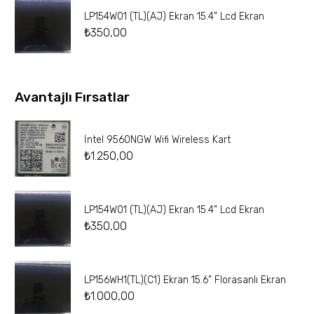
LP154W01 (TL)(AJ) Ekran 15.4” Lcd Ekran
₺
350,00
Avantajlı Fırsatlar
İntel 9560NGW Wifi Wireless Kart
₺
1.250,00
LP154W01 (TL)(AJ) Ekran 15.4” Lcd Ekran
₺
350,00
LP156WH1(TL)(C1) Ekran 15.6” Florasanlı Ekran
₺
1.000,00