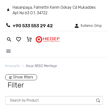
Hasanpaşa, Fahrettin Kerim Gökay Cd Mukaddes
Apt No:63 D:1, 34722
+90 533 553 29 42
Kullanıcı Girişi
Anasayfa
Asus N550 Menteşe
Show filters
Filter