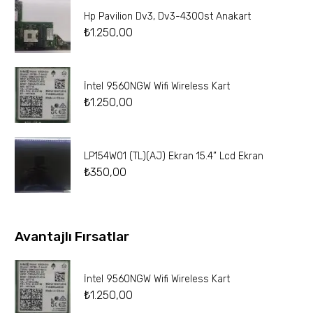
Hp Pavilion Dv3, Dv3-4300st Anakart
₺
1.250,00
İntel 9560NGW Wifi Wireless Kart
₺
1.250,00
LP154W01 (TL)(AJ) Ekran 15.4” Lcd Ekran
₺
350,00
Avantajlı Fırsatlar
İntel 9560NGW Wifi Wireless Kart
₺
1.250,00