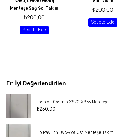
N550jk G550 G550j
Sol Takım
Menteşe Sağ Sol Takım
₺
200,00
₺
200,00
Sepete Ekle
Sepete Ekle
En İyi Değerlendirilen
Toshiba Qosmio X870 X875 Menteşe
₺
250,00
Hp Pavilion Dv6-6b80st Menteşe Takımı