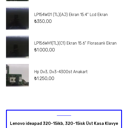
LP154W01 (TL)(AJ) Ekran 15.4” Lcd Ekran
₺
350,00
LP156WH1(TL)(C1) Ekran 15.6” Florasanlı Ekran
₺
1.000,00
Hp Dv3, Dv3-4300st Anakart
₺
1.250,00
Lenovo ideapad 320-15ikb, 320-15isk Üst Kasa Klavye