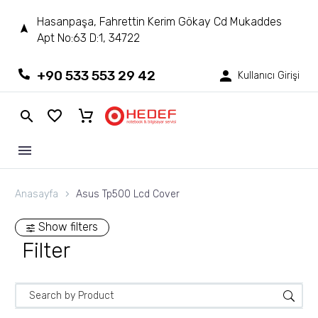
Hasanpaşa, Fahrettin Kerim Gökay Cd Mukaddes
Apt No:63 D:1, 34722
+90 533 553 29 42
Kullanıcı Girişi
Anasayfa
Asus Tp500 Lcd Cover
Show filters
Filter