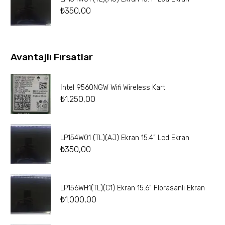
₺
350,00
Avantajlı Fırsatlar
İntel 9560NGW Wifi Wireless Kart
₺
1.250,00
LP154W01 (TL)(AJ) Ekran 15.4” Lcd Ekran
₺
350,00
LP156WH1(TL)(C1) Ekran 15.6” Florasanlı Ekran
₺
1.000,00