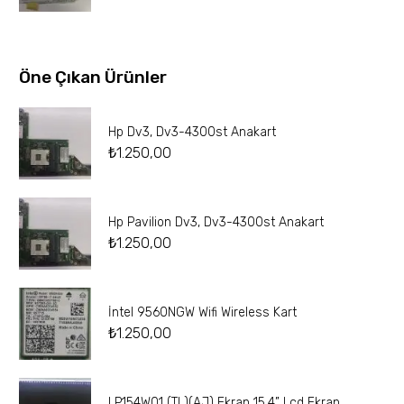
Öne Çıkan Ürünler
Hp Dv3, Dv3-4300st Anakart
₺
1.250,00
Hp Pavilion Dv3, Dv3-4300st Anakart
₺
1.250,00
İntel 9560NGW Wifi Wireless Kart
₺
1.250,00
LP154W01 (TL)(AJ) Ekran 15.4” Lcd Ekran