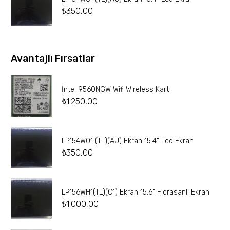
₺
350,00
Avantajlı Fırsatlar
İntel 9560NGW Wifi Wireless Kart
₺
1.250,00
LP154W01 (TL)(AJ) Ekran 15.4” Lcd Ekran
₺
350,00
LP156WH1(TL)(C1) Ekran 15.6” Florasanlı Ekran
₺
1.000,00