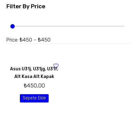
Filter By
Price
₺450 - ₺450
Price:
Asus U31j, U31jg, U31f,
Alt Kasa Alt Kapak
₺
450,00
Sepete Ekle