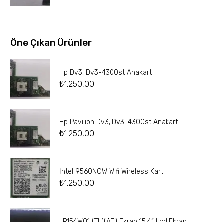
Öne Çıkan Ürünler
Hp Dv3, Dv3-4300st Anakart
₺
1.250,00
Hp Pavilion Dv3, Dv3-4300st Anakart
₺
1.250,00
İntel 9560NGW Wifi Wireless Kart
₺
1.250,00
LP154W01 (TL)(AJ) Ekran 15.4” Lcd Ekran