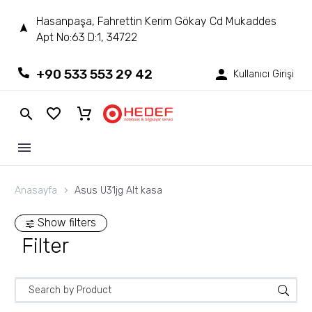
Hasanpaşa, Fahrettin Kerim Gökay Cd Mukaddes
Apt No:63 D:1, 34722
+90 533 553 29 42
Kullanıcı Girişi
Anasayfa
Asus U31jg Alt kasa
Show filters
Filter