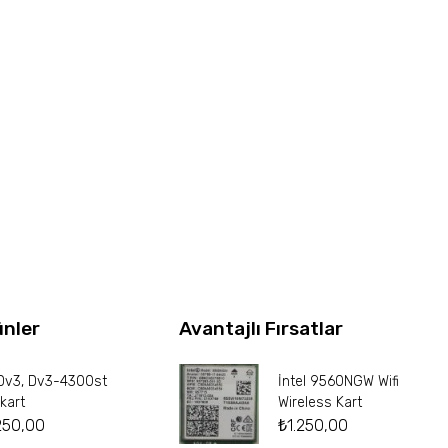
ünler
Avantajlı Fırsatlar
Dv3, Dv3-4300st
İntel 9560NGW Wifi
kart
Wireless Kart
250,00
₺
1.250,00