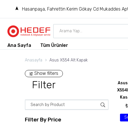
Hasanpaşa, Fahrettin Kerim Gökay Cd Mukaddes Apt
Ana Sayfa
Tüm Ürünler
Anasayfa
Asus X554 Alt Kapak
Show filters
Filter
Asus
X554l
Kas
S
Filter By
Price