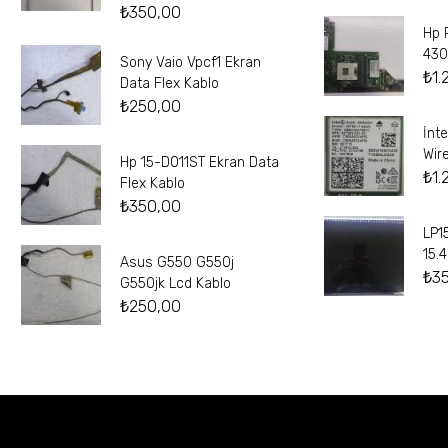
₺
350,00
Hp 
430
Sony Vaio Vpcf1 Ekran
₺
1.
Data Flex Kablo
₺
250,00
İnt
Wir
Hp 15-D011ST Ekran Data
₺
1.
Flex Kablo
₺
350,00
LP1
15.
Asus G550 G550j
₺
3
G550jk Lcd Kablo
₺
250,00