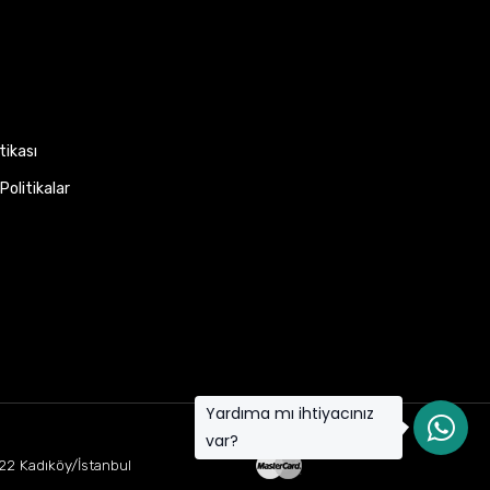
itikası
Politikalar
Yardıma mı ihtiyacınız
var?
22 Kadıköy/İstanbul