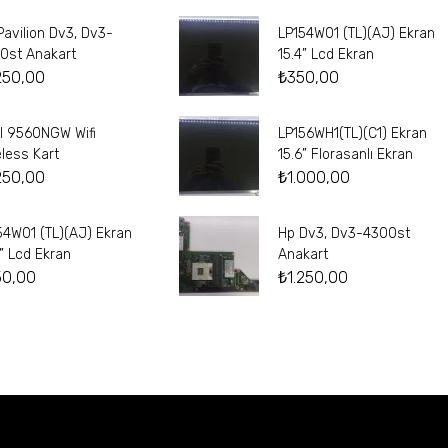
Pavilion Dv3, Dv3-
LP154W01 (TL)(AJ) Ekran
0st Anakart
15.4” Lcd Ekran
250,00
₺
350,00
el 9560NGW Wifi
LP156WH1(TL)(C1) Ekran
eless Kart
15.6” Florasanlı Ekran
250,00
₺
1.000,00
54W01 (TL)(AJ) Ekran
Hp Dv3, Dv3-4300st
4” Lcd Ekran
Anakart
50,00
₺
1.250,00