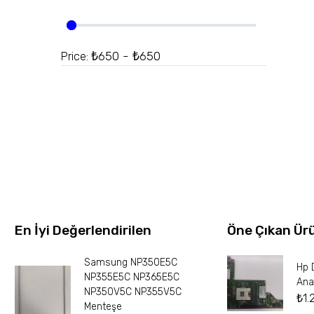
₺650 - ₺650
Price:
En İyi Değerlendirilen
Öne Çıkan Ür
Samsung NP350E5C
Hp 
NP355E5C NP365E5C
Ana
NP350V5C NP355V5C
₺
1.
Menteşe