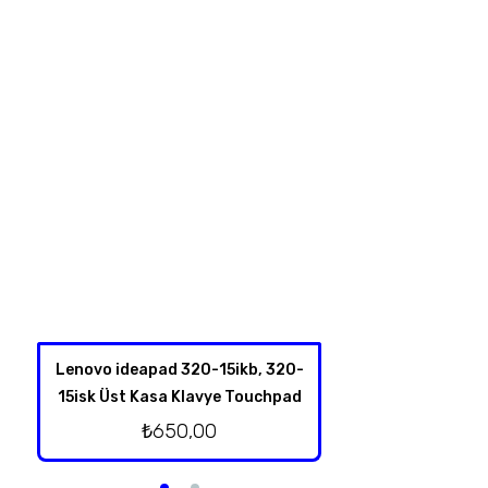
Lenovo ideapad 320-15ikb, 320-
Hp Omen 17-an00
15isk Üst Kasa Klavye Touchpad
Kablolu Or
₺
650,00
₺
500,