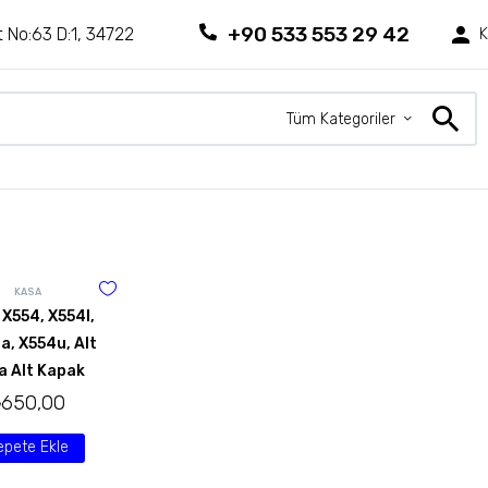
+90 533 553 29 42
 No:63 D:1, 34722
K
Tüm Kategoriler
KASA
 X554, X554l,
a, X554u, Alt
a Alt Kapak
₺
650,00
epete Ekle