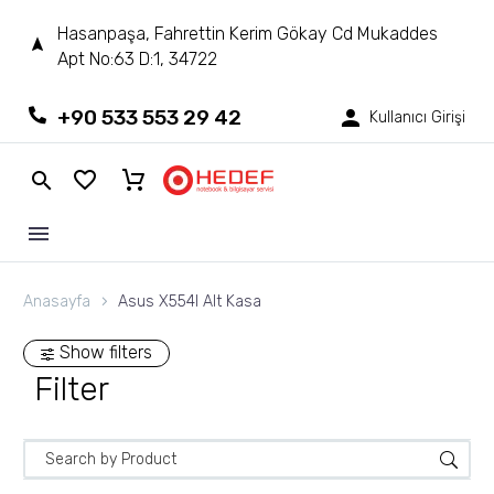
Hasanpaşa, Fahrettin Kerim Gökay Cd Mukaddes
Apt No:63 D:1, 34722
+90 533 553 29 42
Kullanıcı Girişi
Anasayfa
Asus X554l Alt Kasa
Show filters
Filter