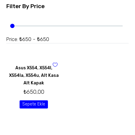
Filter By
Price
₺650 - ₺650
Price:
Asus X554, X554l,
X554la, X554u, Alt Kasa
Alt Kapak
₺
650,00
Sepete Ekle