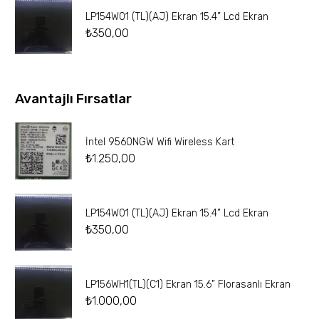
LP154W01 (TL)(AJ) Ekran 15.4” Lcd Ekran
₺
350,00
Avantajlı Fırsatlar
İntel 9560NGW Wifi Wireless Kart
₺
1.250,00
LP154W01 (TL)(AJ) Ekran 15.4” Lcd Ekran
₺
350,00
LP156WH1(TL)(C1) Ekran 15.6” Florasanlı Ekran
₺
1.000,00