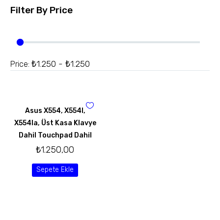
Filter By
Price
₺1.250 - ₺1.250
Price:
Asus X554, X554l,
X554la, Üst Kasa Klavye
Dahil Touchpad Dahil
₺
1.250,00
Sepete Ekle