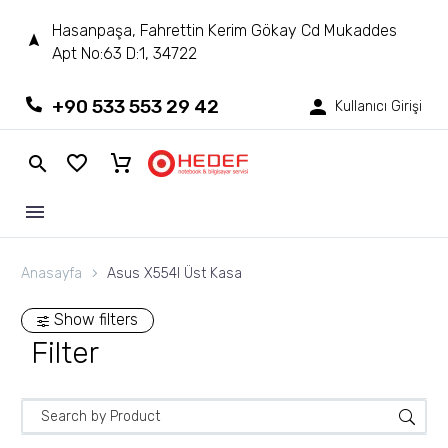
Hasanpaşa, Fahrettin Kerim Gökay Cd Mukaddes
Apt No:63 D:1, 34722
+90 533 553 29 42
Kullanıcı Girişi
Anasayfa
Asus X554l Üst Kasa
Show filters
Filter