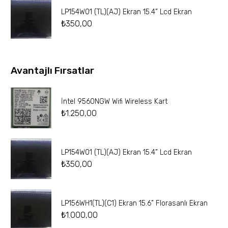
LP154W01 (TL)(AJ) Ekran 15.4” Lcd Ekran
₺
350,00
Avantajlı Fırsatlar
İntel 9560NGW Wifi Wireless Kart
₺
1.250,00
LP154W01 (TL)(AJ) Ekran 15.4” Lcd Ekran
₺
350,00
LP156WH1(TL)(C1) Ekran 15.6” Florasanlı Ekran
₺
1.000,00