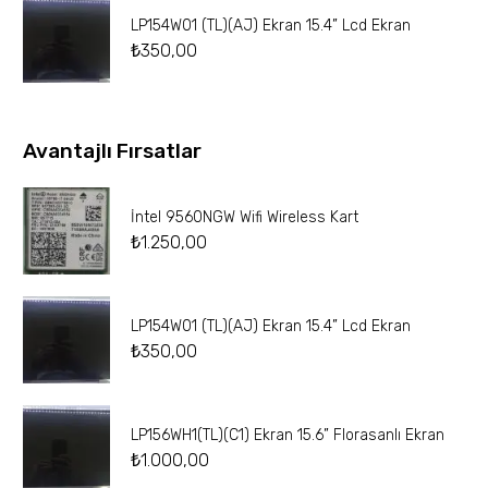
LP154W01 (TL)(AJ) Ekran 15.4” Lcd Ekran
₺
350,00
Avantajlı Fırsatlar
İntel 9560NGW Wifi Wireless Kart
₺
1.250,00
LP154W01 (TL)(AJ) Ekran 15.4” Lcd Ekran
₺
350,00
LP156WH1(TL)(C1) Ekran 15.6” Florasanlı Ekran
₺
1.000,00