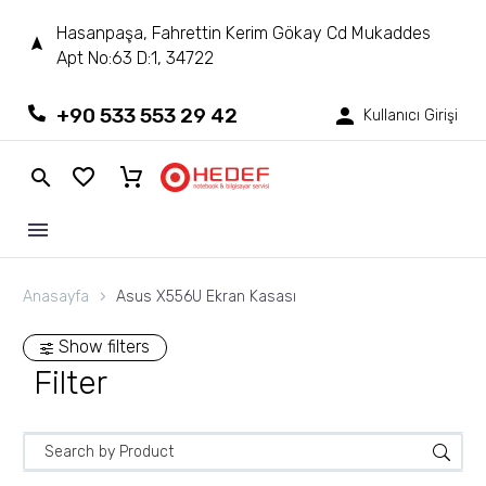
Hasanpaşa, Fahrettin Kerim Gökay Cd Mukaddes
Apt No:63 D:1, 34722
+90 533 553 29 42
Kullanıcı Girişi
Anasayfa
Asus X556U Ekran Kasası
Show filters
Filter