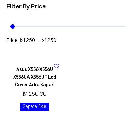
Filter By
Price
₺1.250 - ₺1.250
Price:
Asus X556 X556U
X556UA X556UF Lcd
Cover Arka Kapak
₺
1.250,00
Sepete Ekle