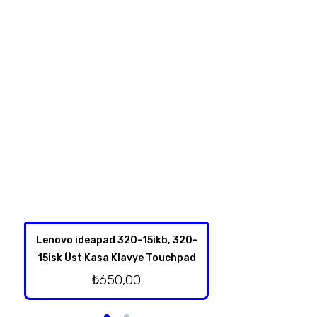
Lenovo ideapad 320-15ikb, 320-
Hp Omen 17-an00
15isk Üst Kasa Klavye Touchpad
Kablolu Or
₺
650,00
₺
500,