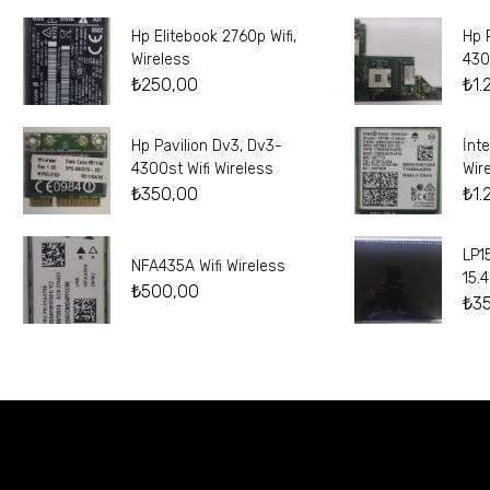
Hp Elitebook 2760p Wifi,
Hp 
Wireless
430
₺
250,00
₺
1.
Hp Pavilion Dv3, Dv3-
İnt
4300st Wifi Wireless
Wir
₺
350,00
₺
1.
LP1
NFA435A Wifi Wireless
15.
₺
500,00
₺
3