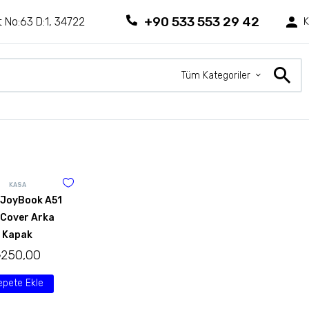
+90 533 553 29 42
 No:63 D:1, 34722
K
Tüm Kategoriler
KASA
 JoyBook A51
 Cover Arka
Kapak
₺
250,00
epete Ekle