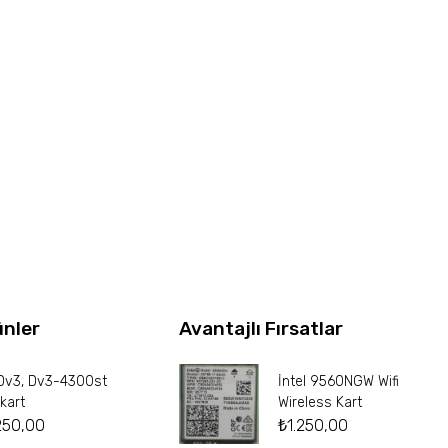
ünler
Avantajlı Fırsatlar
Dv3, Dv3-4300st
İntel 9560NGW Wifi
kart
Wireless Kart
250,00
₺
1.250,00