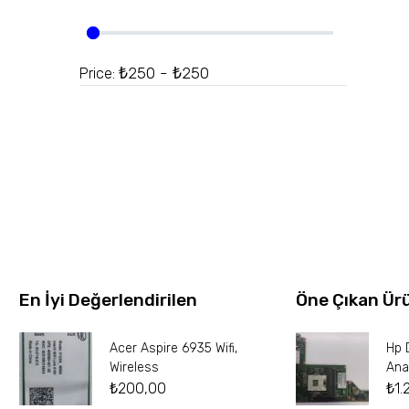
₺250 - ₺250
Price:
En İyi Değerlendirilen
Öne Çıkan Ür
Acer Aspire 6935 Wifi,
Hp 
Wireless
Ana
₺
200,00
₺
1.