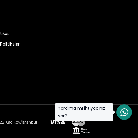
itikası
Politikalar
Yardıma mı ihtiyacınız
var?
22 Kadıköy/İstanbul