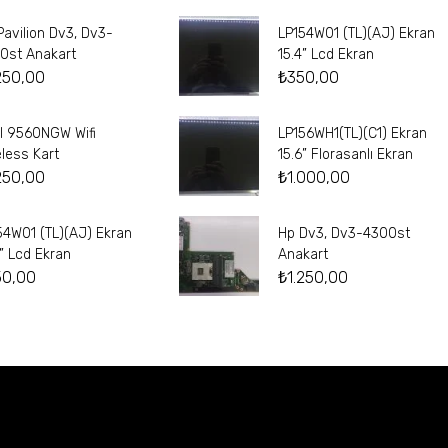
Pavilion Dv3, Dv3-
LP154W01 (TL)(AJ) Ekran
0st Anakart
15.4” Lcd Ekran
250,00
₺
350,00
el 9560NGW Wifi
LP156WH1(TL)(C1) Ekran
eless Kart
15.6” Florasanlı Ekran
250,00
₺
1.000,00
54W01 (TL)(AJ) Ekran
Hp Dv3, Dv3-4300st
4” Lcd Ekran
Anakart
50,00
₺
1.250,00