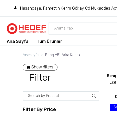
Hasanpaşa, Fahrettin Kerim Gökay Cd Mukaddes Apt
Ana Sayfa
Tüm Ürünler
Anasayfa
Benq A51 Arka Kapak
Show filters
Filter
Benq
Lcd
S
Filter By
Price