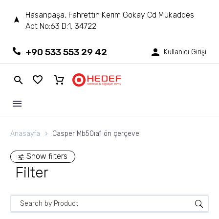
Hasanpaşa, Fahrettin Kerim Gökay Cd Mukaddes
Apt No:63 D:1, 34722
+90 533 553 29 42
Kullanıcı Girişi
Anasayfa
Casper Mb50ıa1 ön çerçeve
Show filters
Filter