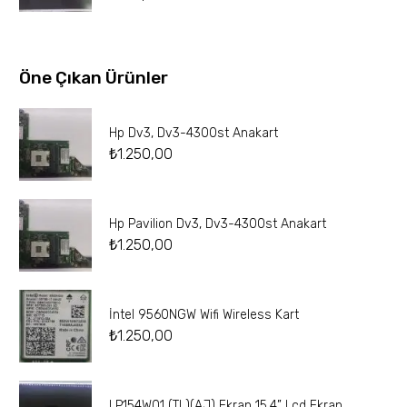
Öne Çıkan Ürünler
Hp Dv3, Dv3-4300st Anakart
₺
1.250,00
Hp Pavilion Dv3, Dv3-4300st Anakart
₺
1.250,00
İntel 9560NGW Wifi Wireless Kart
₺
1.250,00
LP154W01 (TL)(AJ) Ekran 15.4” Lcd Ekran