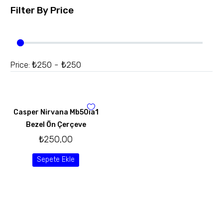
Filter By
Price
₺250 - ₺250
Price:
Casper Nirvana Mb50ıa1
Bezel Ön Çerçeve
₺
250,00
Sepete Ekle