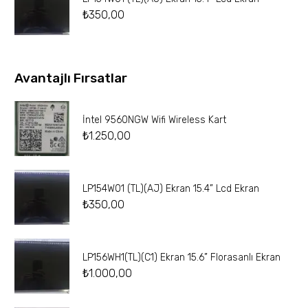
₺
350,00
Avantajlı Fırsatlar
İntel 9560NGW Wifi Wireless Kart
₺
1.250,00
LP154W01 (TL)(AJ) Ekran 15.4” Lcd Ekran
₺
350,00
LP156WH1(TL)(C1) Ekran 15.6” Florasanlı Ekran
₺
1.000,00