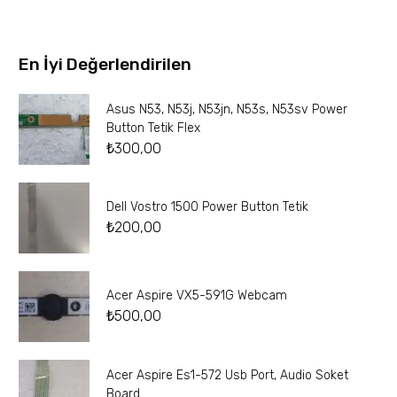
En İyi Değerlendirilen
Asus N53, N53j, N53jn, N53s, N53sv Power
Button Tetik Flex
₺
300,00
Dell Vostro 1500 Power Button Tetik
₺
200,00
Acer Aspire VX5-591G Webcam
₺
500,00
Acer Aspire Es1-572 Usb Port, Audio Soket
Board