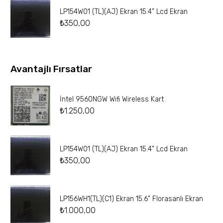
LP154W01 (TL)(AJ) Ekran 15.4” Lcd Ekran
₺
350,00
Avantajlı Fırsatlar
İntel 9560NGW Wifi Wireless Kart
₺
1.250,00
LP154W01 (TL)(AJ) Ekran 15.4” Lcd Ekran
₺
350,00
LP156WH1(TL)(C1) Ekran 15.6” Florasanlı Ekran
₺
1.000,00