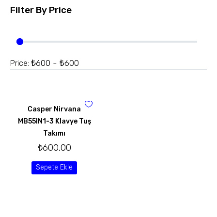
Filter By
Price
₺600 - ₺600
Price:
Casper Nirvana
MB55IN1-3 Klavye Tuş
Takımı
₺
600,00
Sepete Ekle