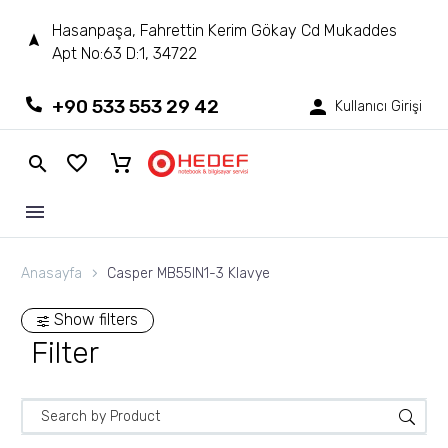
Hasanpaşa, Fahrettin Kerim Gökay Cd Mukaddes
Apt No:63 D:1, 34722
+90 533 553 29 42
Kullanıcı Girişi
Anasayfa
Casper MB55IN1-3 Klavye
Show filters
Filter