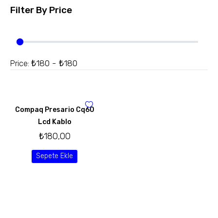
Filter By
Price
₺180 - ₺180
Price:
Compaq Presario Cq60
Lcd Kablo
₺
180,00
Sepete Ekle