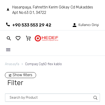
Hasanpaşa, Fahrettin Kerim Gökay Cd Mukaddes
Apt No:63 D:1, 34722
+90 533 553 29 42
Kullanıcı Girişi
Anasayfa
Compaq Cq60 flex kablo
Show filters
Filter