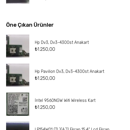
Öne Çıkan Ürünler
Hp Dv3, Dv3-4300st Anakart
₺
1.250,00
Hp Pavilion Dv3, Dv3-4300st Anakart
₺
1.250,00
İntel 9560NGW Wifi Wireless Kart
₺
1.250,00
LP154W01 (TL)(AJ) Ekran 15.4” Lcd Ekran