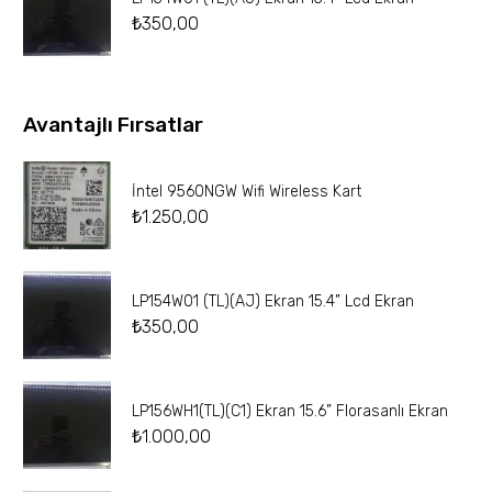
₺
350,00
Avantajlı Fırsatlar
İntel 9560NGW Wifi Wireless Kart
₺
1.250,00
LP154W01 (TL)(AJ) Ekran 15.4” Lcd Ekran
₺
350,00
LP156WH1(TL)(C1) Ekran 15.6” Florasanlı Ekran
₺
1.000,00