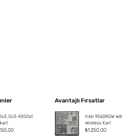
ünler
Avantajlı Fırsatlar
Dv3, Dv3-4300st
İntel 9560NGW Wifi
kart
Wireless Kart
250,00
₺
1.250,00