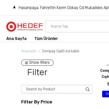
Hasanpaşa, Fahrettin Kerim Gökay Cd Mukaddes Apt
Ana Sayfa
Tüm Ürünler
Anasayfa
Compaq Cq60 lcd kablo
Show filters
D
Filter
Comp
Cq6
S
Filter By
Price