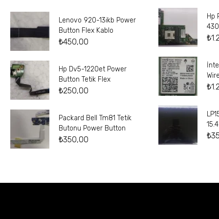
Hp 
Lenovo 920-13ikb Power
430
Button Flex Kablo
₺
1.
₺
450,00
İnt
Hp Dv5-1220et Power
Wir
Button Tetik Flex
₺
1.
₺
250,00
LP1
Packard Bell Tm81 Tetik
15.
Butonu Power Button
₺
3
₺
350,00