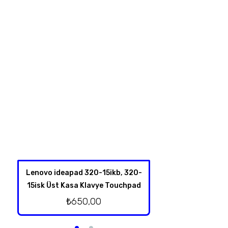
Lenovo ideapad 320-15ikb, 320-
Hp 350 G1 Harddis
15isk Üst Kasa Klavye Touchpad
₺
350,
₺
650,00