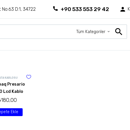
+90 533 553 29 42
 No:63 D:1, 34722
K
Tüm Kategoriler
ATA KABLOSU
aq Presario
0 Lcd Kablo
₺
180,00
epete Ekle