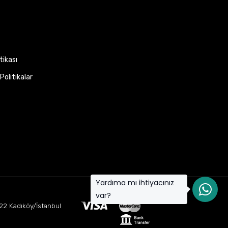
itikası
Politikalar
Yardıma mı ihtiyacınız
var?
22 Kadıköy/İstanbul