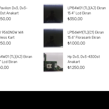
Pavilion Dv3, Dv3-
LP154W01 (TL)(AJ) Ekran
0st Anakart
15.4” Lcd Ekran
250,00
₺
350,00
el 9560NGW Wifi
LP156WH1(TL)(C1) Ekran
eless Kart
15.6” Florasanlı Ekran
250,00
₺
1.000,00
54W01 (TL)(AJ) Ekran
Hp Dv3, Dv3-4300st
4” Lcd Ekran
Anakart
50,00
₺
1.250,00