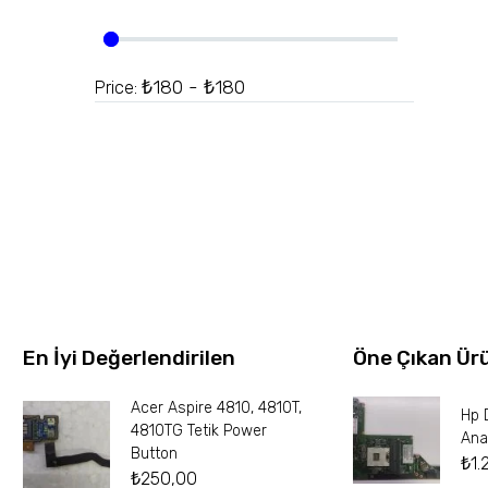
₺180 - ₺180
Price:
En İyi Değerlendirilen
Öne Çıkan Ür
Acer Aspire 4810, 4810T,
Hp 
4810TG Tetik Power
Ana
Button
₺
1.
₺
250,00