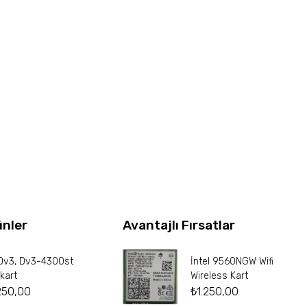
ünler
Avantajlı Fırsatlar
Dv3, Dv3-4300st
İntel 9560NGW Wifi
kart
Wireless Kart
250,00
₺
1.250,00