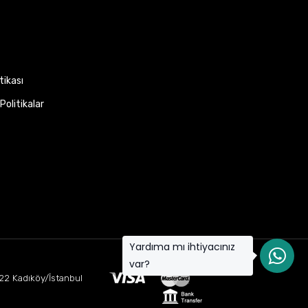
itikası
Politikalar
Yardıma mı ihtiyacınız
var?
22 Kadıköy/İstanbul