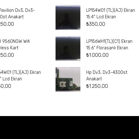
Pavilion Dv3, Dv3-
LP154W01 (TL)(AJ) Ekran
0st Anakart
15.4” Lcd Ekran
250,00
₺
350,00
el 9560NGW Wifi
LP156WH1(TL)(C1) Ekran
eless Kart
15.6” Florasanlı Ekran
250,00
₺
1.000,00
54W01 (TL)(AJ) Ekran
Hp Dv3, Dv3-4300st
4” Lcd Ekran
Anakart
50,00
₺
1.250,00