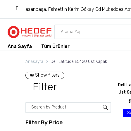
Hasanpaşa, Fahrettin Kerim Gökay Cd Mukaddes Apt
Ana Sayfa
Tüm Ürünler
Anasayfa
Dell Latitude E5420 Üst Kapak
Show filters
Filter
Dell L
Üst K
S
Filter By
Price