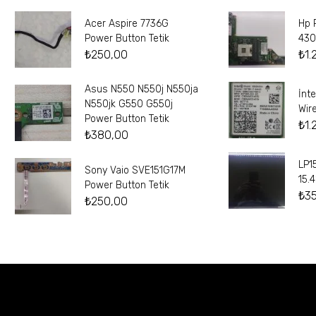
Acer Aspire 7736G
Hp 
Power Button Tetik
430
₺
250,00
₺
1.
Asus N550 N550j N550ja
İnt
N550jk G550 G550j
Wir
Power Button Tetik
₺
1.
₺
380,00
LP1
Sony Vaio SVE151G17M
15.
Power Button Tetik
₺
3
₺
250,00