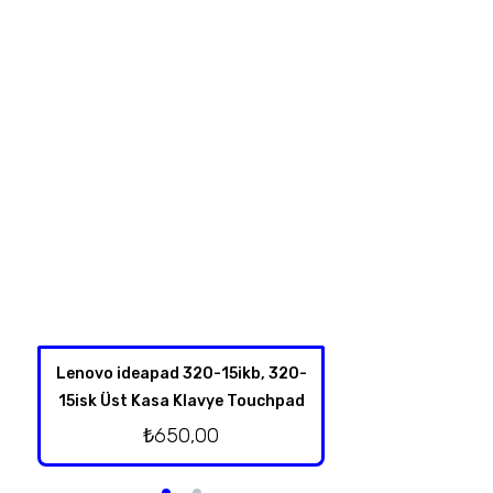
Lenovo ideapad 320-15ikb, 320-
Lenovo Thinkpad Y
15isk Üst Kasa Klavye Touchpad
Kalem Dokunm
₺
650,00
₺
1.250,