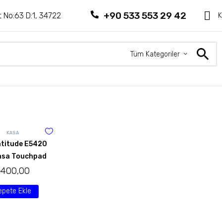
+90 533 553 29 42
 No:63 D:1, 34722
K
Tüm Kategoriler
KASA
atitude E5420
asa Touchpad
₺
400,00
epete Ekle