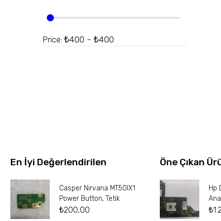
₺400 - ₺400
Price:
En İyi Değerlendirilen
Öne Çıkan Ür
Casper Nirvana MT50IX1
Hp 
Power Button, Tetik
Ana
₺
200,00
₺
1.