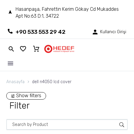
Hasanpaşa, Fahrettin Kerim Gökay Cd Mukaddes
Apt No:63 D:1, 34722
+90 533 553 29 42
Kullanıcı Girişi
Anasayfa
dell n4050 lcd cover
Show filters
Filter