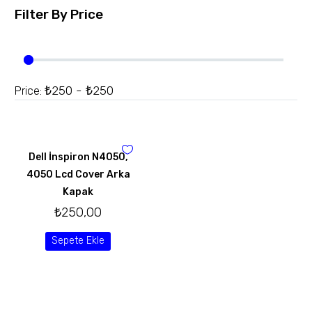
Filter By
Price
₺250 - ₺250
Price:
Dell İnspiron N4050,
4050 Lcd Cover Arka
Kapak
₺
250,00
Sepete Ekle