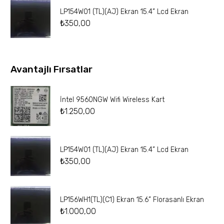
LP154W01 (TL)(AJ) Ekran 15.4” Lcd Ekran
₺
350,00
Avantajlı Fırsatlar
İntel 9560NGW Wifi Wireless Kart
₺
1.250,00
LP154W01 (TL)(AJ) Ekran 15.4” Lcd Ekran
₺
350,00
LP156WH1(TL)(C1) Ekran 15.6” Florasanlı Ekran
₺
1.000,00