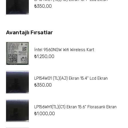
₺
350,00
Avantajlı Fırsatlar
İntel 9560NGW Wifi Wireless Kart
₺
1.250,00
LP154W01 (TL)(AJ) Ekran 15.4” Lcd Ekran
₺
350,00
LP156WH1(TL)(C1) Ekran 15.6” Florasanlı Ekran
₺
1.000,00