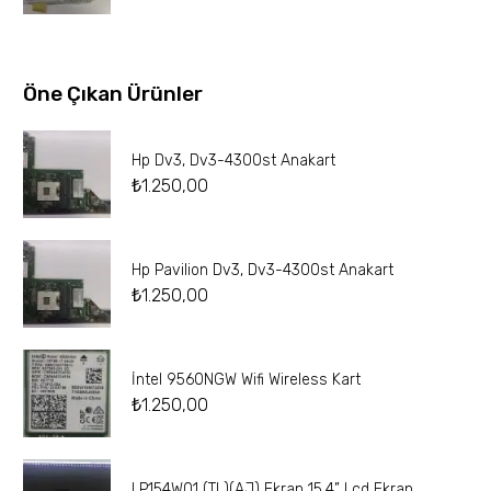
Öne Çıkan Ürünler
Hp Dv3, Dv3-4300st Anakart
₺
1.250,00
Hp Pavilion Dv3, Dv3-4300st Anakart
₺
1.250,00
İntel 9560NGW Wifi Wireless Kart
₺
1.250,00
LP154W01 (TL)(AJ) Ekran 15.4” Lcd Ekran