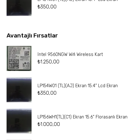
₺
350,00
Avantajlı Fırsatlar
İntel 9560NGW Wifi Wireless Kart
₺
1.250,00
LP154W01 (TL)(AJ) Ekran 15.4” Lcd Ekran
₺
350,00
LP156WH1(TL)(C1) Ekran 15.6” Florasanlı Ekran
₺
1.000,00