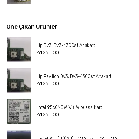
Öne Çıkan Ürünler
Hp Dv3, Dv3-4300st Anakart
₺
1.250,00
Hp Pavilion Dv3, Dv3-4300st Anakart
₺
1.250,00
İntel 9560NGW Wifi Wireless Kart
₺
1.250,00
LP154W01 (TL)(AJ) Ekran 15.4” Lcd Ekran