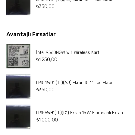
₺
350,00
Avantajlı Fırsatlar
İntel 9560NGW Wifi Wireless Kart
₺
1.250,00
LP154W01 (TL)(AJ) Ekran 15.4” Lcd Ekran
₺
350,00
LP156WH1(TL)(C1) Ekran 15.6” Florasanlı Ekran
₺
1.000,00