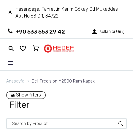
Hasanpaşa, Fahrettin Kerim Gökay Cd Mukaddes
Apt No:63 D:1, 34722
+90 533 553 29 42
Kullanıcı Girişi
Anasayfa
Dell Precision M2800 Ram Kapak
Show filters
Filter