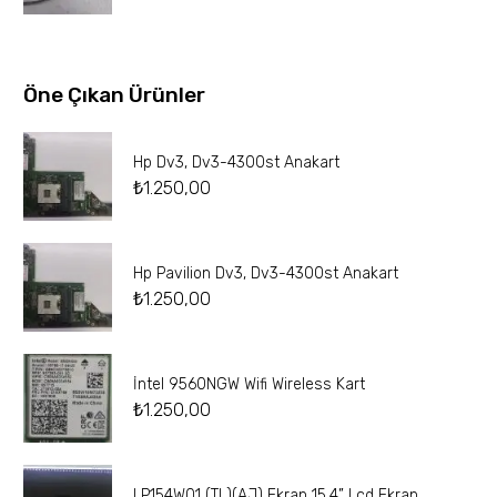
Öne Çıkan Ürünler
Hp Dv3, Dv3-4300st Anakart
₺
1.250,00
Hp Pavilion Dv3, Dv3-4300st Anakart
₺
1.250,00
İntel 9560NGW Wifi Wireless Kart
₺
1.250,00
LP154W01 (TL)(AJ) Ekran 15.4” Lcd Ekran