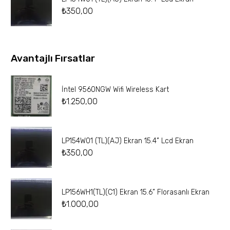
₺
350,00
Avantajlı Fırsatlar
İntel 9560NGW Wifi Wireless Kart
₺
1.250,00
LP154W01 (TL)(AJ) Ekran 15.4” Lcd Ekran
₺
350,00
LP156WH1(TL)(C1) Ekran 15.6” Florasanlı Ekran
₺
1.000,00