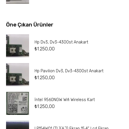
Öne Çıkan Ürünler
Hp Dv3, Dv3-4300st Anakart
₺
1.250,00
Hp Pavilion Dv3, Dv3-4300st Anakart
₺
1.250,00
İntel 9560NGW Wifi Wireless Kart
₺
1.250,00
LP154W01 (TL)(AJ) Ekran 15.4” Lcd Ekran