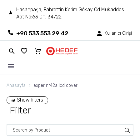
Hasanpaşa, Fahrettin Kerim Gökay Cd Mukaddes
Apt No:63 D:1, 34722
+90 533 553 29 42
Kullanıcı Girişi
Anasayfa
exper nr42a lcd cover
Show filters
Filter