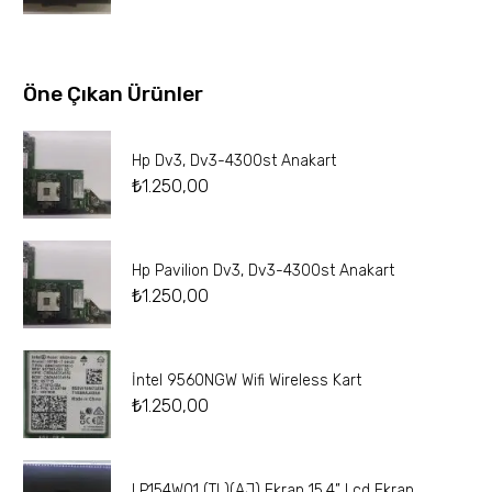
Öne Çıkan Ürünler
Hp Dv3, Dv3-4300st Anakart
₺
1.250,00
Hp Pavilion Dv3, Dv3-4300st Anakart
₺
1.250,00
İntel 9560NGW Wifi Wireless Kart
₺
1.250,00
LP154W01 (TL)(AJ) Ekran 15.4” Lcd Ekran