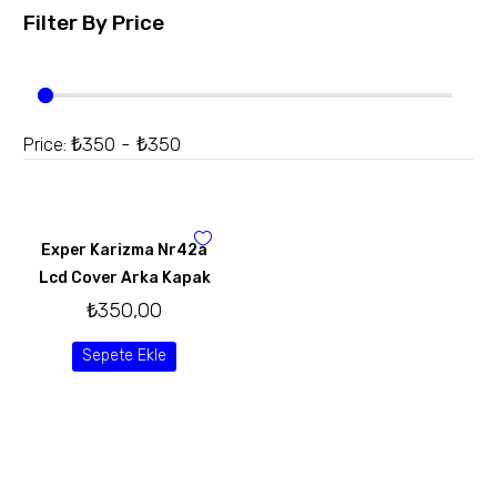
Filter By
Price
₺350 - ₺350
Price:
Exper Karizma Nr42a
Lcd Cover Arka Kapak
₺
350,00
Sepete Ekle