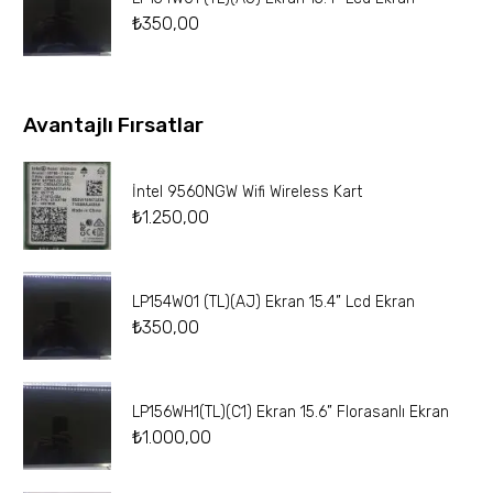
₺
350,00
Avantajlı Fırsatlar
İntel 9560NGW Wifi Wireless Kart
₺
1.250,00
LP154W01 (TL)(AJ) Ekran 15.4” Lcd Ekran
₺
350,00
LP156WH1(TL)(C1) Ekran 15.6” Florasanlı Ekran
₺
1.000,00