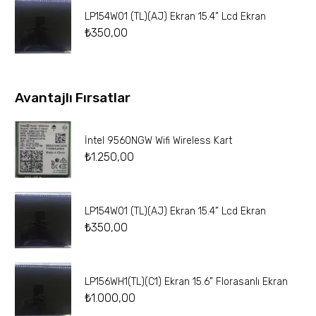
LP154W01 (TL)(AJ) Ekran 15.4” Lcd Ekran
₺
350,00
Avantajlı Fırsatlar
İntel 9560NGW Wifi Wireless Kart
₺
1.250,00
LP154W01 (TL)(AJ) Ekran 15.4” Lcd Ekran
₺
350,00
LP156WH1(TL)(C1) Ekran 15.6” Florasanlı Ekran
₺
1.000,00