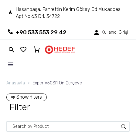
Hasanpaşa, Fahrettin Kerim Gökay Cd Mukaddes
Apt No:63 D:1, 34722
+90 533 553 29 42
Kullanıcı Girişi
Anasayfa
Exper V50SI1 Ön Çerçeve
Show filters
Filter