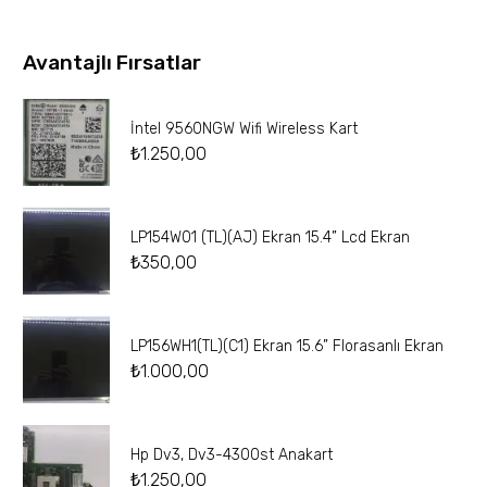
Avantajlı Fırsatlar
İntel 9560NGW Wifi Wireless Kart
₺
1.250,00
LP154W01 (TL)(AJ) Ekran 15.4” Lcd Ekran
₺
350,00
LP156WH1(TL)(C1) Ekran 15.6” Florasanlı Ekran
₺
1.000,00
Hp Dv3, Dv3-4300st Anakart
₺
1.250,00