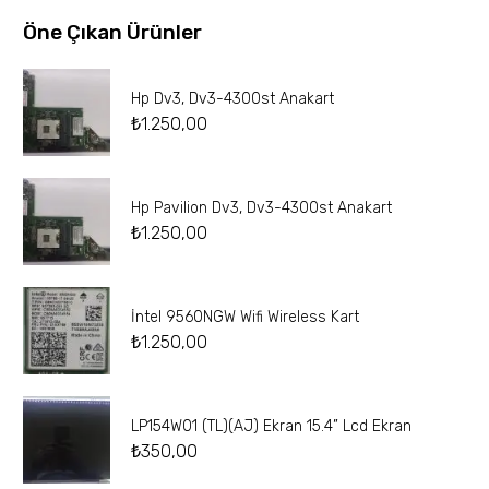
Öne Çıkan Ürünler
Hp Dv3, Dv3-4300st Anakart
₺
1.250,00
Hp Pavilion Dv3, Dv3-4300st Anakart
₺
1.250,00
İntel 9560NGW Wifi Wireless Kart
₺
1.250,00
LP154W01 (TL)(AJ) Ekran 15.4” Lcd Ekran
₺
350,00