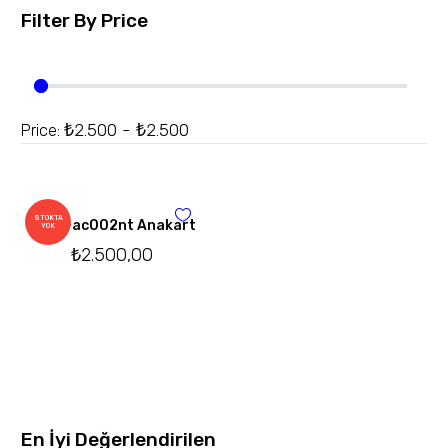
Filter By
Price
₺2.500 - ₺2.500
Price:
STOKTA
Hp 15-ac002nt Anakart
YOK
₺
2.500,00
En İyi Değerlendirilen