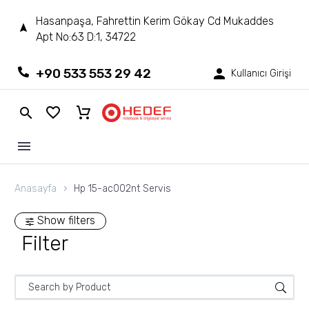
Hasanpaşa, Fahrettin Kerim Gökay Cd Mukaddes
Apt No:63 D:1, 34722
+90 533 553 29 42
Kullanıcı Girişi
Anasayfa
Hp 15-ac002nt Servis
Show filters
Filter