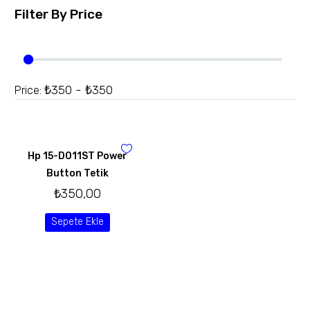
Filter By
Price
₺350 - ₺350
Price:
Hp 15-D011ST Power
Button Tetik
₺
350,00
Sepete Ekle