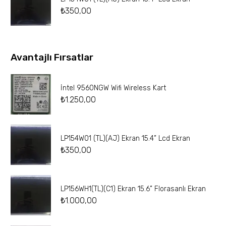
₺
350,00
Avantajlı Fırsatlar
İntel 9560NGW Wifi Wireless Kart
₺
1.250,00
LP154W01 (TL)(AJ) Ekran 15.4” Lcd Ekran
₺
350,00
LP156WH1(TL)(C1) Ekran 15.6” Florasanlı Ekran
₺
1.000,00