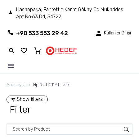
Hasanpaşa, Fahrettin Kerim Gökay Cd Mukaddes
Apt No:63 D:1, 34722
+90 533 553 29 42
Kullanıcı Girişi
Anasayfa
Hp 15-D011ST Tetik
Show filters
Filter