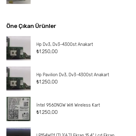
Öne Çıkan Ürünler
Hp Dv3, Dv3-4300st Anakart
₺
1.250,00
Hp Pavilion Dv3, Dv3-4300st Anakart
₺
1.250,00
İntel 9560NGW Wifi Wireless Kart
₺
1.250,00
LP154W01 (TL)(AJ) Ekran 15.4” Lcd Ekran