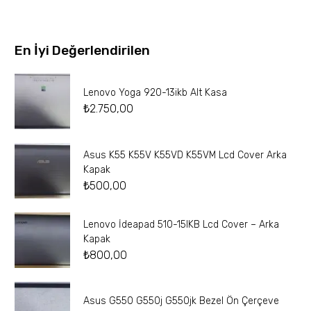
En İyi Değerlendirilen
Lenovo Yoga 920-13ikb Alt Kasa
₺
2.750,00
Asus K55 K55V K55VD K55VM Lcd Cover Arka
Kapak
₺
500,00
Lenovo İdeapad 510-15IKB Lcd Cover – Arka
Kapak
₺
800,00
Asus G550 G550j G550jk Bezel Ön Çerçeve