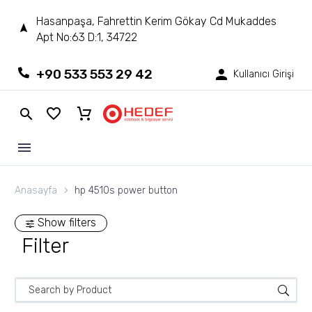
Hasanpaşa, Fahrettin Kerim Gökay Cd Mukaddes
Apt No:63 D:1, 34722
+90 533 553 29 42
Kullanıcı Girişi
Anasayfa
hp 4510s power button
Show filters
Filter