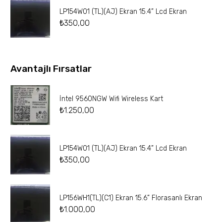
LP154W01 (TL)(AJ) Ekran 15.4” Lcd Ekran
₺
350,00
Avantajlı Fırsatlar
İntel 9560NGW Wifi Wireless Kart
₺
1.250,00
LP154W01 (TL)(AJ) Ekran 15.4” Lcd Ekran
₺
350,00
LP156WH1(TL)(C1) Ekran 15.6” Florasanlı Ekran
₺
1.000,00