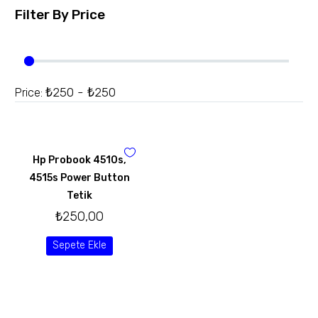
Filter By
Price
₺250 - ₺250
Price:
Hp Probook 4510s,
4515s Power Button
Tetik
₺
250,00
Sepete Ekle