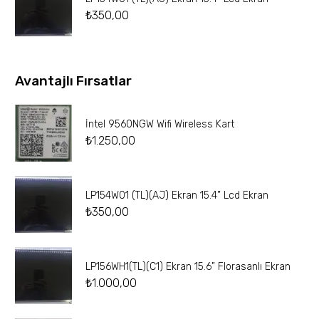
₺
350,00
Avantajlı Fırsatlar
İntel 9560NGW Wifi Wireless Kart
₺
1.250,00
LP154W01 (TL)(AJ) Ekran 15.4” Lcd Ekran
₺
350,00
LP156WH1(TL)(C1) Ekran 15.6” Florasanlı Ekran
₺
1.000,00