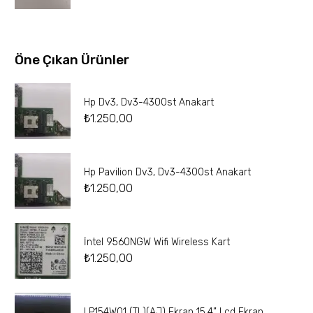
Öne Çıkan Ürünler
Hp Dv3, Dv3-4300st Anakart
₺
1.250,00
Hp Pavilion Dv3, Dv3-4300st Anakart
₺
1.250,00
İntel 9560NGW Wifi Wireless Kart
₺
1.250,00
LP154W01 (TL)(AJ) Ekran 15.4” Lcd Ekran